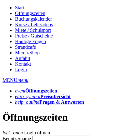
Start
Öffnungszeiten
Buchungskalender
Kurse / Lehrvideos
Miete / Schulsport
Preise / Gutscheine
Häufige Fragen
Strandcafé
Merch-Shop
Anfahrt
Kontakt
Login
MENÜ
menu
event
Öffnungs­zeiten
euro_symbol
Preis­übersicht
help_outline
Fragen & Antworten
Öffnungszeiten
lock_open
Login öffnen
Benutzername