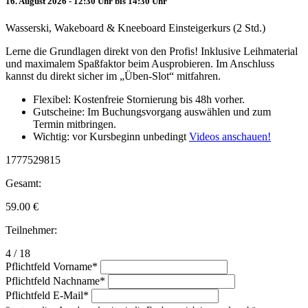
16. August 2026 - 12:30 Uhr bis 14:30 Uhr
Wasserski, Wakeboard & Kneeboard Einsteigerkurs (2 Std.)
Lerne die Grundlagen direkt von den Profis! Inklusive Leihmaterial
und maximalem Spaßfaktor beim Ausprobieren. Im Anschluss
kannst du direkt sicher im „Üben-Slot“ mitfahren.
Flexibel: Kostenfreie Stornierung bis 48h vorher.
Gutscheine: Im Buchungsvorgang auswählen und zum
Termin mitbringen.
Wichtig: vor Kursbeginn unbedingt
Videos anschauen!
1777529815
Gesamt:
59.00
€
Teilnehmer:
4 / 18
Pflichtfeld
Vorname
*
Pflichtfeld
Nachname
*
Pflichtfeld
E-Mail
*