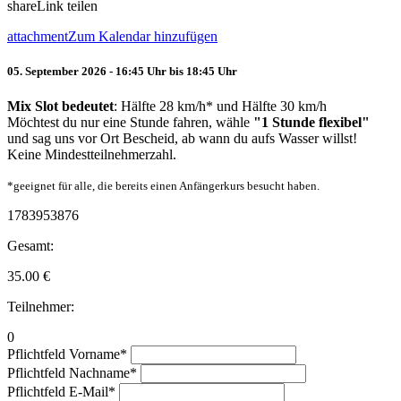
share
Link teilen
attachment
Zum Kalendar hinzufügen
05. September 2026 - 16:45 Uhr bis 18:45 Uhr
Mix Slot bedeutet
: Hälfte 28 km/h* und Hälfte 30 km/h
Möchtest du nur eine Stunde fahren, wähle
"1 Stunde flexibel"
und sag uns vor Ort Bescheid, ab wann du aufs Wasser willst!
Keine Mindestteilnehmerzahl.
*geeignet für alle, die bereits einen Anfängerkurs besucht haben.
1783953876
Gesamt:
35.00
€
Teilnehmer:
0
Pflichtfeld
Vorname
*
Pflichtfeld
Nachname
*
Pflichtfeld
E-Mail
*