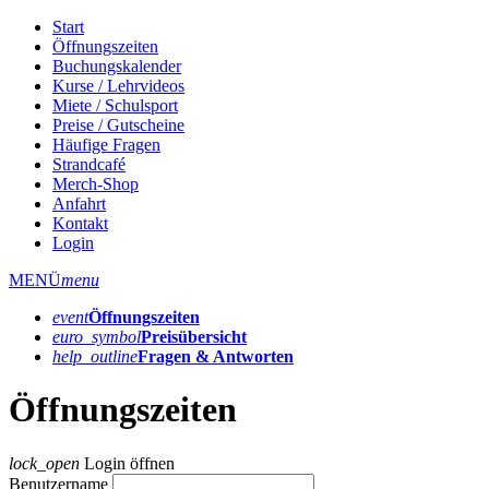
Start
Öffnungszeiten
Buchungskalender
Kurse / Lehrvideos
Miete / Schulsport
Preise / Gutscheine
Häufige Fragen
Strandcafé
Merch-Shop
Anfahrt
Kontakt
Login
MENÜ
menu
event
Öffnungs­zeiten
euro_symbol
Preis­übersicht
help_outline
Fragen & Antworten
Öffnungszeiten
lock_open
Login öffnen
Benutzername