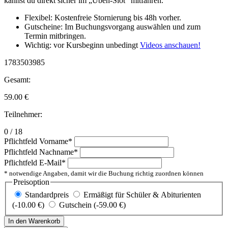
kannst du direkt sicher im „Üben-Slot“ mitfahren.
Flexibel: Kostenfreie Stornierung bis 48h vorher.
Gutscheine: Im Buchungsvorgang auswählen und zum
Termin mitbringen.
Wichtig: vor Kursbeginn unbedingt
Videos anschauen!
1783503985
Gesamt:
59.00
€
Teilnehmer:
0 / 18
Pflichtfeld
Vorname
*
Pflichtfeld
Nachname
*
Pflichtfeld
E-Mail
*
* notwendige Angaben, damit wir die Buchung richtig zuordnen können
Preisoption
Standardpreis
Ermäßigt für Schüler & Abiturienten
(-10.00 €)
Gutschein (-59.00 €)