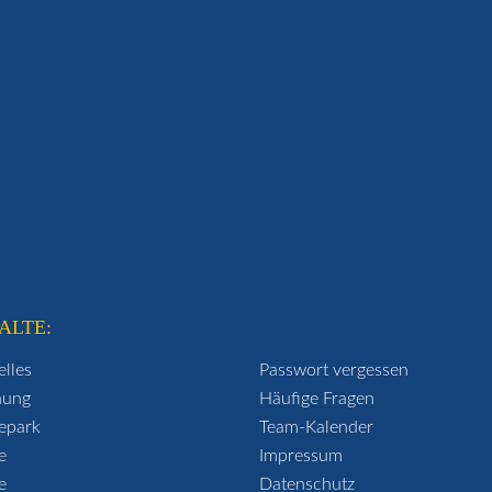
ALTE:
elles
Passwort vergessen
hung
Häufige Fragen
epark
Team-Kalender
e
Impressum
e
Datenschutz