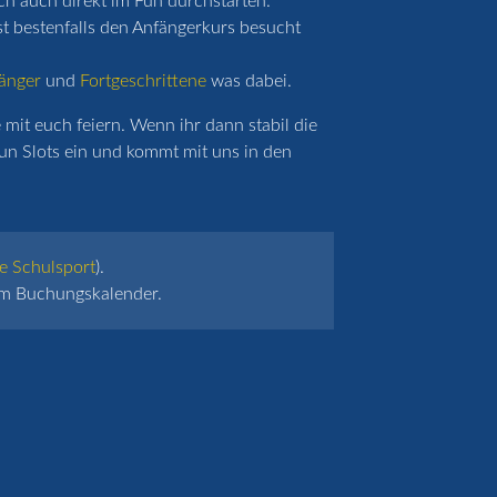
ich auch direkt im Fun durchstarten.
st bestenfalls den Anfängerkurs besucht
änger
und
Fortgeschrittene
was dabei.
mit euch feiern. Wenn ihr dann stabil die
un Slots ein und kommt mit uns in den
e Schulsport
).
 im Buchungskalender.