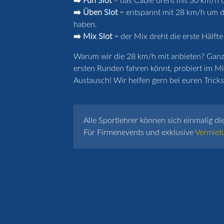
➡️ Fun Slot
= das Cable dreht mit 30 km/h u
➡️ Üben Slot
= entspannt mit 28 km/h um de
haben.
➡️ Mix Slot
= der Mix dreht die erste Hälfte
Warum wir die 28 km/h mit anbieten? Ganz k
ersten Runden fahren könnt, probiert im Mi
Austausch! Wir helfen gern bei euren Tricks 
Alle Sportlehrer können sich einmalig di
Für Firmenevents und exklusive
Vermiet