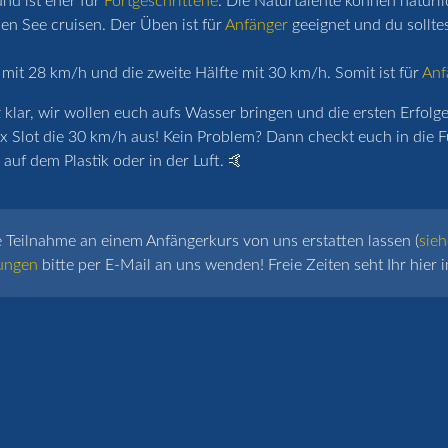
nd ist eher für
Fortgeschrittene
. Die Naturtalente können natürl
n See cruisen. Der Üben ist für
Anfänger
geeignet und du sollte
 mit 28 km/h und die zweite Hälfte mit 30 km/h. Somit ist für
Anf
lar, wir wollen euch aufs Wasser bringen und die ersten Erfolge 
x Slot die 30 km/h aus! Kein Problem? Dann checkt euch in die F
auf dem Plastik oder in der Luft. 🤙
e Teilnahme an einem Anfängerkurs von uns erstatten lassen (
sieh
ungen
bitte per E-Mail an uns wenden! Freie Zeiten seht Ihr hier