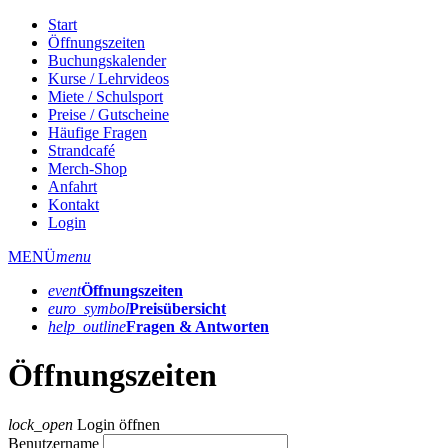
Start
Öffnungszeiten
Buchungskalender
Kurse / Lehrvideos
Miete / Schulsport
Preise / Gutscheine
Häufige Fragen
Strandcafé
Merch-Shop
Anfahrt
Kontakt
Login
MENÜ
menu
event
Öffnungs­zeiten
euro_symbol
Preis­übersicht
help_outline
Fragen & Antworten
Öffnungszeiten
lock_open
Login öffnen
Benutzername