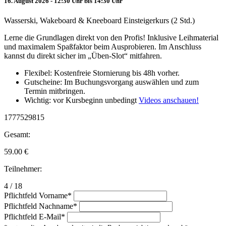
16. August 2026 - 12:30 Uhr bis 14:30 Uhr
Wasserski, Wakeboard & Kneeboard Einsteigerkurs (2 Std.)
Lerne die Grundlagen direkt von den Profis! Inklusive Leihmaterial
und maximalem Spaßfaktor beim Ausprobieren. Im Anschluss
kannst du direkt sicher im „Üben-Slot“ mitfahren.
Flexibel: Kostenfreie Stornierung bis 48h vorher.
Gutscheine: Im Buchungsvorgang auswählen und zum
Termin mitbringen.
Wichtig: vor Kursbeginn unbedingt
Videos anschauen!
1777529815
Gesamt:
59.00
€
Teilnehmer:
4 / 18
Pflichtfeld
Vorname
*
Pflichtfeld
Nachname
*
Pflichtfeld
E-Mail
*