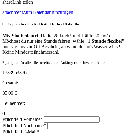
share
Link teilen
attachment
Zum Kalendar hinzufügen
05. September 2026 - 16:45 Uhr bis 18:45 Uhr
Mix Slot bedeutet
: Hälfte 28 km/h* und Hälfte 30 km/h
Möchtest du nur eine Stunde fahren, wähle
"1 Stunde flexibel"
und sag uns vor Ort Bescheid, ab wann du aufs Wasser willst!
Keine Mindestteilnehmerzahl.
*geeignet für alle, die bereits einen Anfängerkurs besucht haben.
1783953876
Gesamt:
35.00
€
Teilnehmer:
0
Pflichtfeld
Vorname
*
Pflichtfeld
Nachname
*
Pflichtfeld
E-Mail
*