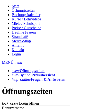
Start
Öffnungszeiten
Buchungskalender
Kurse / Lehrvideos
Miete / Schulsport
Preise / Gutscheine
Häufige Fragen
Strandcafé
Merch-Shop
Anfahrt
Kontakt
Login
MENÜ
menu
event
Öffnungs­zeiten
euro_symbol
Preis­übersicht
help_outline
Fragen & Antworten
Öffnungszeiten
lock_open
Login öffnen
Benutzername