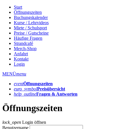
Start
Öffnungszeiten
Buchungskalender
Kurse / Lehrvideos
Miete / Schulsport
Preise / Gutscheine
Häufige Fragen
Strandcafé
Merch-Shop
Anfahrt
Kontakt
Login
MENÜ
menu
event
Öffnungs­zeiten
euro_symbol
Preis­übersicht
help_outline
Fragen & Antworten
Öffnungszeiten
lock_open
Login öffnen
Benutzername