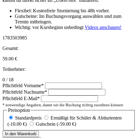
kannst du direkt sicher im „Üben-Slot“ mitfahren.
Flexibel: Kostenfreie Stornierung bis 48h vorher.
Gutscheine: Im Buchungsvorgang auswählen und zum
Termin mitbringen.
Wichtig: vor Kursbeginn unbedingt
Videos anschauen!
1783503985
Gesamt:
59.00
€
Teilnehmer:
0 / 18
Pflichtfeld
Vorname
*
Pflichtfeld
Nachname
*
Pflichtfeld
E-Mail
*
* notwendige Angaben, damit wir die Buchung richtig zuordnen können
Preisoption
Standardpreis
Ermäßigt für Schüler & Abiturienten
(-10.00 €)
Gutschein (-59.00 €)