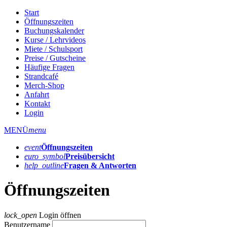
Start
Öffnungszeiten
Buchungskalender
Kurse / Lehrvideos
Miete / Schulsport
Preise / Gutscheine
Häufige Fragen
Strandcafé
Merch-Shop
Anfahrt
Kontakt
Login
MENÜ
menu
event
Öffnungs­zeiten
euro_symbol
Preis­übersicht
help_outline
Fragen & Antworten
Öffnungszeiten
lock_open
Login öffnen
Benutzername