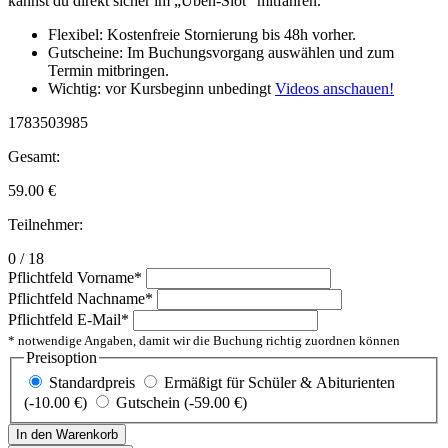
kannst du direkt sicher im „Üben-Slot“ mitfahren.
Flexibel: Kostenfreie Stornierung bis 48h vorher.
Gutscheine: Im Buchungsvorgang auswählen und zum
Termin mitbringen.
Wichtig: vor Kursbeginn unbedingt
Videos anschauen!
1783503985
Gesamt:
59.00
€
Teilnehmer:
0 / 18
Pflichtfeld
Vorname
*
Pflichtfeld
Nachname
*
Pflichtfeld
E-Mail
*
* notwendige Angaben, damit wir die Buchung richtig zuordnen können
Preisoption
Standardpreis
Ermäßigt für Schüler & Abiturienten
(-10.00 €)
Gutschein (-59.00 €)