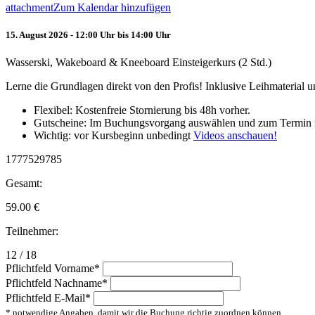
attachment
Zum Kalendar hinzufügen
15. August 2026 - 12:00 Uhr bis 14:00 Uhr
Wasserski, Wakeboard & Kneeboard Einsteigerkurs (2 Std.)
Lerne die Grundlagen direkt von den Profis! Inklusive Leihmaterial
Flexibel: Kostenfreie Stornierung bis 48h vorher.
Gutscheine: Im Buchungsvorgang auswählen und zum Termin 
Wichtig: vor Kursbeginn unbedingt
Videos anschauen!
1777529785
Gesamt:
59.00
€
Teilnehmer:
12 / 18
Pflichtfeld
Vorname
*
Pflichtfeld
Nachname
*
Pflichtfeld
E-Mail
*
* notwendige Angaben, damit wir die Buchung richtig zuordnen können