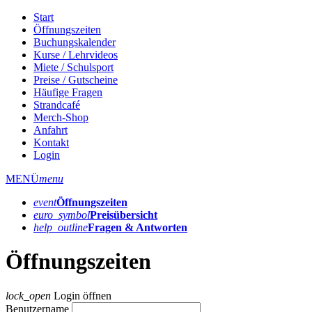
Start
Öffnungszeiten
Buchungskalender
Kurse / Lehrvideos
Miete / Schulsport
Preise / Gutscheine
Häufige Fragen
Strandcafé
Merch-Shop
Anfahrt
Kontakt
Login
MENÜ
menu
event
Öffnungs­zeiten
euro_symbol
Preis­übersicht
help_outline
Fragen & Antworten
Öffnungszeiten
lock_open
Login öffnen
Benutzername