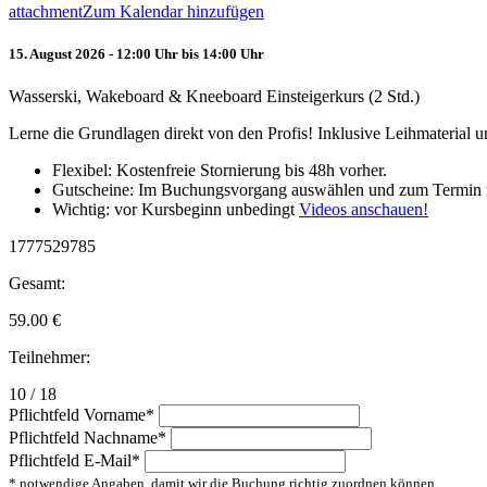
attachment
Zum Kalendar hinzufügen
15. August 2026 - 12:00 Uhr bis 14:00 Uhr
Wasserski, Wakeboard & Kneeboard Einsteigerkurs (2 Std.)
Lerne die Grundlagen direkt von den Profis! Inklusive Leihmaterial
Flexibel: Kostenfreie Stornierung bis 48h vorher.
Gutscheine: Im Buchungsvorgang auswählen und zum Termin 
Wichtig: vor Kursbeginn unbedingt
Videos anschauen!
1777529785
Gesamt:
59.00
€
Teilnehmer:
10 / 18
Pflichtfeld
Vorname
*
Pflichtfeld
Nachname
*
Pflichtfeld
E-Mail
*
* notwendige Angaben, damit wir die Buchung richtig zuordnen können