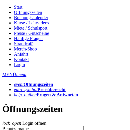
Start
Öffnungszeiten
Buchungskalender
Kurse / Lehrvideos
Miete / Schulsport
Preise / Gutscheine
Häufige Fragen
Strandcafé
Merch-Shop
Anfahrt
Kontakt
Login
MENÜ
menu
event
Öffnungs­zeiten
euro_symbol
Preis­übersicht
help_outline
Fragen & Antworten
Öffnungszeiten
lock_open
Login öffnen
Benutzername