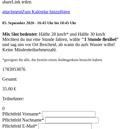
share
Link teilen
attachment
Zum Kalendar hinzufügen
05. September 2026 - 16:45 Uhr bis 18:45 Uhr
Mix Slot bedeutet
: Hälfte 28 km/h* und Hälfte 30 km/h
Möchtest du nur eine Stunde fahren, wähle
"1 Stunde flexibel"
und sag uns vor Ort Bescheid, ab wann du aufs Wasser willst!
Keine Mindestteilnehmerzahl.
*geeignet für alle, die bereits einen Anfängerkurs besucht haben.
1783953876
Gesamt:
35.00
€
Teilnehmer:
0
Pflichtfeld
Vorname
*
Pflichtfeld
Nachname
*
Pflichtfeld
E-Mail
*