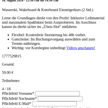
16. August 2026 - 12:30 Uhr bis 14:30 Uhr
Wasserski, Wakeboard & Kneeboard Einsteigerkurs (2 Std.)
Lerne die Grundlagen direkt von den Profis! Inklusive Leihmaterial
und maximalem Spaßfaktor beim Ausprobieren. Im Anschluss
kannst du direkt sicher im „Üben-Slot“ mitfahren.
Flexibel: Kostenfreie Stornierung bis 48h vorher.
Gutscheine: Im Buchungsvorgang auswählen und zum
Termin mitbringen.
Wichtig: vor Kursbeginn unbedingt
Videos anschauen!
1777529815
Gesamt:
59.00
€
Teilnehmer:
4 / 18
Pflichtfeld
Vorname
*
Pflichtfeld
Nachname
*
Pflichtfeld
E-Mail
*