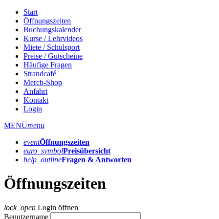
Start
Öffnungszeiten
Buchungskalender
Kurse / Lehrvideos
Miete / Schulsport
Preise / Gutscheine
Häufige Fragen
Strandcafé
Merch-Shop
Anfahrt
Kontakt
Login
MENÜ
menu
event
Öffnungs­zeiten
euro_symbol
Preis­übersicht
help_outline
Fragen & Antworten
Öffnungszeiten
lock_open
Login öffnen
Benutzername