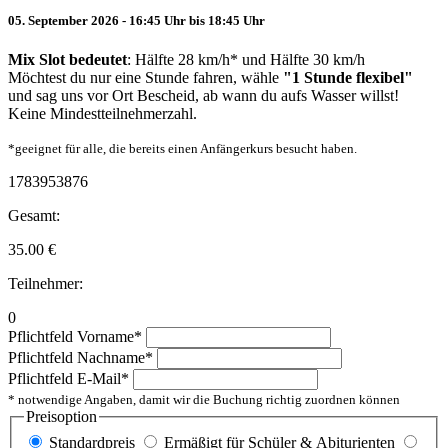
05. September 2026 - 16:45 Uhr bis 18:45 Uhr
Mix Slot bedeutet
: Hälfte 28 km/h* und Hälfte 30 km/h
Möchtest du nur eine Stunde fahren, wähle
"1 Stunde flexibel"
und sag uns vor Ort Bescheid, ab wann du aufs Wasser willst!
Keine Mindestteilnehmerzahl.
*geeignet für alle, die bereits einen Anfängerkurs besucht haben.
1783953876
Gesamt:
35.00
€
Teilnehmer:
0
Pflichtfeld
Vorname
*
Pflichtfeld
Nachname
*
Pflichtfeld
E-Mail
*
* notwendige Angaben, damit wir die Buchung richtig zuordnen können
Preisoption
Standardpreis
Ermäßigt für Schüler & Abiturienten