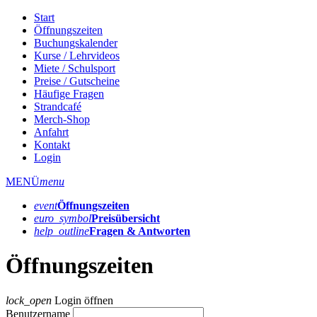
Start
Öffnungszeiten
Buchungskalender
Kurse / Lehrvideos
Miete / Schulsport
Preise / Gutscheine
Häufige Fragen
Strandcafé
Merch-Shop
Anfahrt
Kontakt
Login
MENÜ
menu
event
Öffnungs­zeiten
euro_symbol
Preis­übersicht
help_outline
Fragen & Antworten
Öffnungszeiten
lock_open
Login öffnen
Benutzername