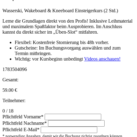
Wasserski, Wakeboard & Kneeboard Einsteigerkurs (2 Std.)
Lerne die Grundlagen direkt von den Profis! Inklusive Leihmaterial
und maximalem Spaßfaktor beim Ausprobieren. Im Anschluss
kannst du direkt sicher im „Üben-Slot“ mitfahren.
Flexibel: Kostenfreie Stornierung bis 48h vorher.
Gutscheine: Im Buchungsvorgang auswählen und zum
Termin mitbringen.
Wichtig: vor Kursbeginn unbedingt
Videos anschauen!
1783504096
Gesamt:
59.00
€
Teilnehmer:
0 / 18
Pflichtfeld
Vorname
*
Pflichtfeld
Nachname
*
Pflichtfeld
E-Mail
*
* notwendige Angaben, damit wir die Buchung richtig zuordnen können