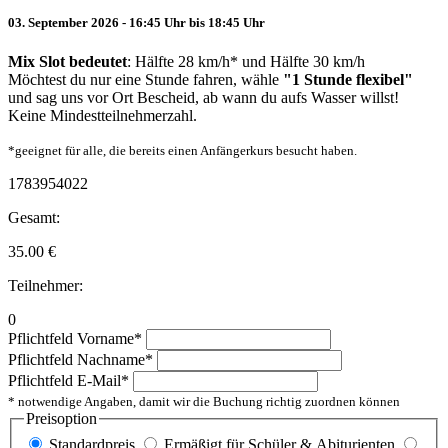
03. September 2026 - 16:45 Uhr bis 18:45 Uhr
Mix Slot bedeutet
: Hälfte 28 km/h* und Hälfte 30 km/h
Möchtest du nur eine Stunde fahren, wähle
"1 Stunde flexibel"
und sag uns vor Ort Bescheid, ab wann du aufs Wasser willst!
Keine Mindestteilnehmerzahl.
*geeignet für alle, die bereits einen Anfängerkurs besucht haben.
1783954022
Gesamt:
35.00
€
Teilnehmer:
0
Pflichtfeld
Vorname
*
Pflichtfeld
Nachname
*
Pflichtfeld
E-Mail
*
* notwendige Angaben, damit wir die Buchung richtig zuordnen können
Preisoption
Standardpreis
Ermäßigt für Schüler & Abiturienten