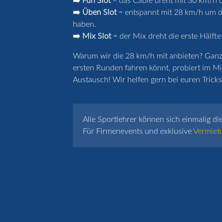
➡️ Fun Slot
= das Cable dreht mit 30 km/h u
➡️ Üben Slot
= entspannt mit 28 km/h um de
haben.
➡️ Mix Slot
= der Mix dreht die erste Hälfte
Warum wir die 28 km/h mit anbieten? Ganz k
ersten Runden fahren könnt, probiert im Mi
Austausch! Wir helfen gern bei euren Tricks 
Alle Sportlehrer können sich einmalig di
Für Firmenevents und exklusive
Vermiet