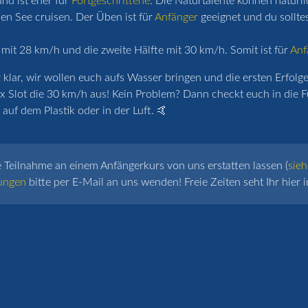
nd ist eher für
Fortgeschrittene
. Die Naturtalente können natürl
n See cruisen. Der Üben ist für
Anfänger
geeignet und du sollte
 mit 28 km/h und die zweite Hälfte mit 30 km/h. Somit ist für
Anf
lar, wir wollen euch aufs Wasser bringen und die ersten Erfolge 
x Slot die 30 km/h aus! Kein Problem? Dann checkt euch in die F
auf dem Plastik oder in der Luft. 🤙
e Teilnahme an einem Anfängerkurs von uns erstatten lassen (
sieh
ungen
bitte per E-Mail an uns wenden! Freie Zeiten seht Ihr hier