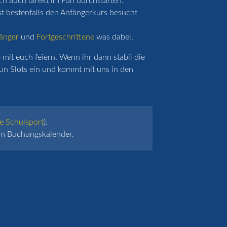
ich auch direkt im Fun durchstarten.
st bestenfalls den Anfängerkurs besucht
änger
und
Fortgeschrittene
was dabei.
mit euch feiern. Wenn ihr dann stabil die
un Slots ein und kommt mit uns in den
e Schulsport
).
 im Buchungskalender.