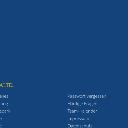
ALTE:
elles
Passwort vergessen
hung
Häufige Fragen
epark
Team-Kalender
e
Impressum
e
Datenschutz