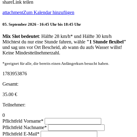
share
Link teilen
attachment
Zum Kalendar hinzufügen
05. September 2026 - 16:45 Uhr bis 18:45 Uhr
Mix Slot bedeutet
: Hälfte 28 km/h* und Hälfte 30 km/h
Möchtest du nur eine Stunde fahren, wähle
"1 Stunde flexibel"
und sag uns vor Ort Bescheid, ab wann du aufs Wasser willst!
Keine Mindestteilnehmerzahl.
*geeignet für alle, die bereits einen Anfängerkurs besucht haben.
1783953876
Gesamt:
35.00
€
Teilnehmer:
0
Pflichtfeld
Vorname
*
Pflichtfeld
Nachname
*
Pflichtfeld
E-Mail
*