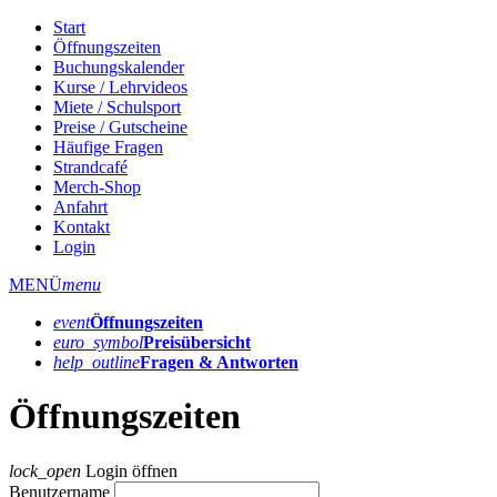
Start
Öffnungszeiten
Buchungskalender
Kurse / Lehrvideos
Miete / Schulsport
Preise / Gutscheine
Häufige Fragen
Strandcafé
Merch-Shop
Anfahrt
Kontakt
Login
MENÜ
menu
event
Öffnungs­zeiten
euro_symbol
Preis­übersicht
help_outline
Fragen & Antworten
Öffnungszeiten
lock_open
Login öffnen
Benutzername