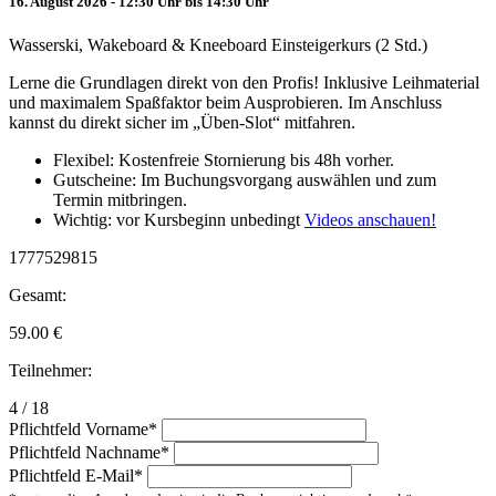
16. August 2026 - 12:30 Uhr bis 14:30 Uhr
Wasserski, Wakeboard & Kneeboard Einsteigerkurs (2 Std.)
Lerne die Grundlagen direkt von den Profis! Inklusive Leihmaterial
und maximalem Spaßfaktor beim Ausprobieren. Im Anschluss
kannst du direkt sicher im „Üben-Slot“ mitfahren.
Flexibel: Kostenfreie Stornierung bis 48h vorher.
Gutscheine: Im Buchungsvorgang auswählen und zum
Termin mitbringen.
Wichtig: vor Kursbeginn unbedingt
Videos anschauen!
1777529815
Gesamt:
59.00
€
Teilnehmer:
4 / 18
Pflichtfeld
Vorname
*
Pflichtfeld
Nachname
*
Pflichtfeld
E-Mail
*