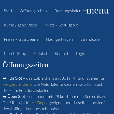
menu
Start
Öffnungszeiten
Buchungskalender
Kurse / Lehrvideos
Miete / Schulsport
Preise / Gutscheine
Häufige Fragen
Strandcafé
Merch-Shop
Anfahrt
Kontakt
Login
Öffnungszeiten
➡️ Fun Slot
= das Cable dreht mit 30 km/h und ist eher für
Fortgeschrittene
. Die Naturtalente können natürlich auch
direkt im Fun durchstarten.
➡️ Üben Slot
= entspannt mit 28 km/h um den See cruisen.
Der Üben ist für
Anfänger
geeignet und du solltest bestenfalls
den Anfängerkurs besucht haben.