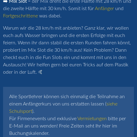
➡️ Mix Slot
= der Mix dreht die erste Hälfte mit 28 km/h und
die zweite Hälfte mit 30 km/h. Somit ist für
Anfänger
und
Fortgeschrittene
was dabei.
Warum wir die 28 km/h mit anbieten? Ganz klar, wir wollen
euch aufs Wasser bringen und die ersten Erfolge mit euch
feiern. Wenn ihr dann stabil die ersten Runden fahren könnt,
probiert im Mix Slot die 30 km/h aus! Kein Problem? Dann
checkt euch in die Fun Slots ein und kommt mit uns in den
Austausch! Wir helfen gern bei euren Tricks auf dem Plastik
oder in der Luft. 🤙
Alle Sportlehrer können sich einmalig die Teilnahme an
einem Anfängerkurs von uns erstatten lassen (
siehe
Schulsport
).
Für Firmenevents und exklusive
Vermietungen
bitte per
E-Mail an uns wenden! Freie Zeiten seht Ihr hier im
Buchungskalender.