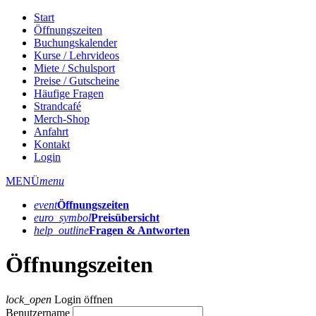
Start
Öffnungszeiten
Buchungskalender
Kurse / Lehrvideos
Miete / Schulsport
Preise / Gutscheine
Häufige Fragen
Strandcafé
Merch-Shop
Anfahrt
Kontakt
Login
MENÜ
menu
event
Öffnungs­zeiten
euro_symbol
Preis­übersicht
help_outline
Fragen & Antworten
Öffnungszeiten
lock_open
Login öffnen
Benutzername