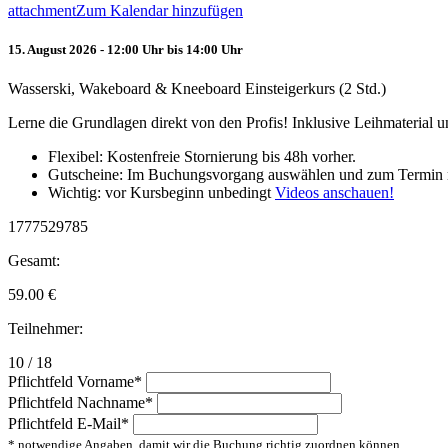
attachment
Zum Kalendar hinzufügen
15. August 2026 - 12:00 Uhr bis 14:00 Uhr
Wasserski, Wakeboard & Kneeboard Einsteigerkurs (2 Std.)
Lerne die Grundlagen direkt von den Profis! Inklusive Leihmaterial
Flexibel: Kostenfreie Stornierung bis 48h vorher.
Gutscheine: Im Buchungsvorgang auswählen und zum Termin 
Wichtig: vor Kursbeginn unbedingt
Videos anschauen!
1777529785
Gesamt:
59.00
€
Teilnehmer:
10 / 18
Pflichtfeld
Vorname
*
Pflichtfeld
Nachname
*
Pflichtfeld
E-Mail
*
* notwendige Angaben, damit wir die Buchung richtig zuordnen können