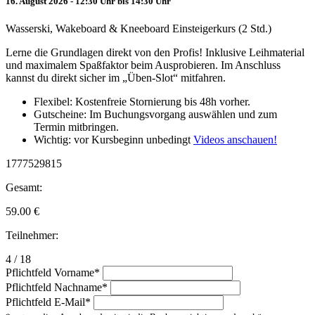
16. August 2026 - 12:30 Uhr bis 14:30 Uhr
Wasserski, Wakeboard & Kneeboard Einsteigerkurs (2 Std.)
Lerne die Grundlagen direkt von den Profis! Inklusive Leihmaterial
und maximalem Spaßfaktor beim Ausprobieren. Im Anschluss
kannst du direkt sicher im „Üben-Slot“ mitfahren.
Flexibel: Kostenfreie Stornierung bis 48h vorher.
Gutscheine: Im Buchungsvorgang auswählen und zum
Termin mitbringen.
Wichtig: vor Kursbeginn unbedingt
Videos anschauen!
1777529815
Gesamt:
59.00
€
Teilnehmer:
4 / 18
Pflichtfeld
Vorname
*
Pflichtfeld
Nachname
*
Pflichtfeld
E-Mail
*