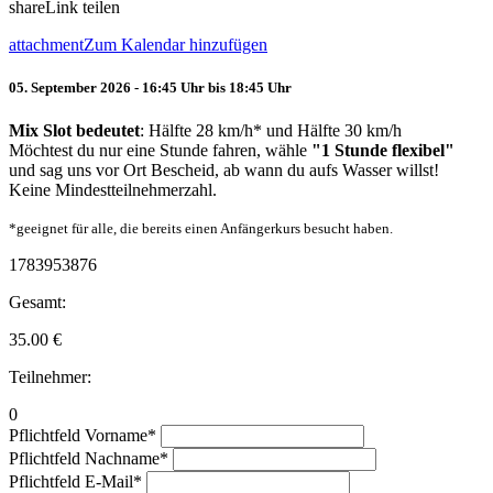
share
Link teilen
attachment
Zum Kalendar hinzufügen
05. September 2026 - 16:45 Uhr bis 18:45 Uhr
Mix Slot bedeutet
: Hälfte 28 km/h* und Hälfte 30 km/h
Möchtest du nur eine Stunde fahren, wähle
"1 Stunde flexibel"
und sag uns vor Ort Bescheid, ab wann du aufs Wasser willst!
Keine Mindestteilnehmerzahl.
*geeignet für alle, die bereits einen Anfängerkurs besucht haben.
1783953876
Gesamt:
35.00
€
Teilnehmer:
0
Pflichtfeld
Vorname
*
Pflichtfeld
Nachname
*
Pflichtfeld
E-Mail
*