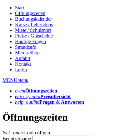
Start
Öffnungszeiten
Buchungskalender
Kurse / Lehrvideos
Miete / Schulsport
Preise / Gutscheine
Häufige Fragen
Strandcafé
Merch-Shop
Anfahrt
Kontakt
Login
MENÜ
menu
event
Öffnungs­zeiten
euro_symbol
Preis­übersicht
help_outline
Fragen & Antworten
Öffnungszeiten
lock_open
Login öffnen
Benutzername