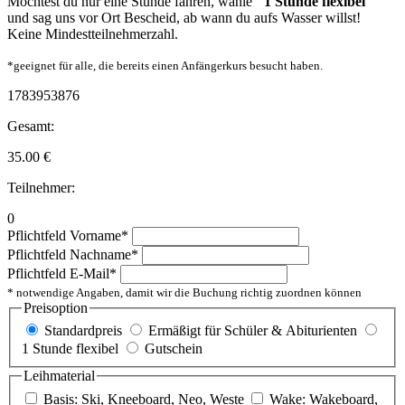
Möchtest du nur eine Stunde fahren, wähle
"1 Stunde flexibel"
und sag uns vor Ort Bescheid, ab wann du aufs Wasser willst!
Keine Mindestteilnehmerzahl.
*geeignet für alle, die bereits einen Anfängerkurs besucht haben.
1783953876
Gesamt:
35.00
€
Teilnehmer:
0
Pflichtfeld
Vorname
*
Pflichtfeld
Nachname
*
Pflichtfeld
E-Mail
*
* notwendige Angaben, damit wir die Buchung richtig zuordnen können
Preisoption
Standardpreis
Ermäßigt für Schüler & Abiturienten
1 Stunde flexibel
Gutschein
Leihmaterial
Basis: Ski, Kneeboard, Neo, Weste
Wake: Wakeboard,