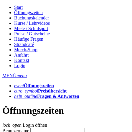
Start
Öffnungszeiten
Buchungskalender
Kurse / Lehrvideos
Miete / Schulsport
Preise / Gutscheine
Häufige Fragen
Strandcafé
Merch-Shop
Anfahrt
Kontakt
Login
MENÜ
menu
event
Öffnungs­zeiten
euro_symbol
Preis­übersicht
help_outline
Fragen & Antworten
Öffnungszeiten
lock_open
Login öffnen
Benutzername