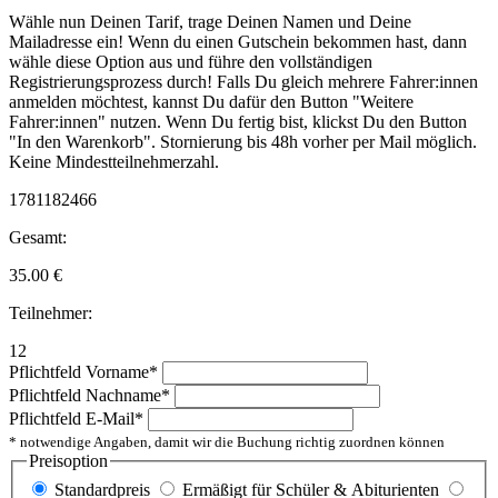
Wähle nun Deinen Tarif, trage Deinen Namen und Deine
Mailadresse ein! Wenn du einen Gutschein bekommen hast, dann
wähle diese Option aus und führe den vollständigen
Registrierungsprozess durch! Falls Du gleich mehrere Fahrer:innen
anmelden möchtest, kannst Du dafür den Button "Weitere
Fahrer:innen" nutzen. Wenn Du fertig bist, klickst Du den Button
"In den Warenkorb". Stornierung bis 48h vorher per Mail möglich.
Keine Mindestteilnehmerzahl.
1781182466
Gesamt:
35.00
€
Teilnehmer:
12
Pflichtfeld
Vorname
*
Pflichtfeld
Nachname
*
Pflichtfeld
E-Mail
*
* notwendige Angaben, damit wir die Buchung richtig zuordnen können
Preisoption
Standardpreis
Ermäßigt für Schüler & Abiturienten