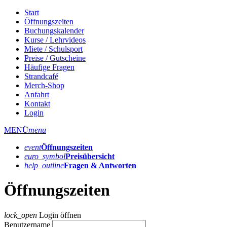
Start
Öffnungszeiten
Buchungskalender
Kurse / Lehrvideos
Miete / Schulsport
Preise / Gutscheine
Häufige Fragen
Strandcafé
Merch-Shop
Anfahrt
Kontakt
Login
MENÜ
menu
event
Öffnungs­zeiten
euro_symbol
Preis­übersicht
help_outline
Fragen & Antworten
Öffnungszeiten
lock_open
Login öffnen
Benutzername