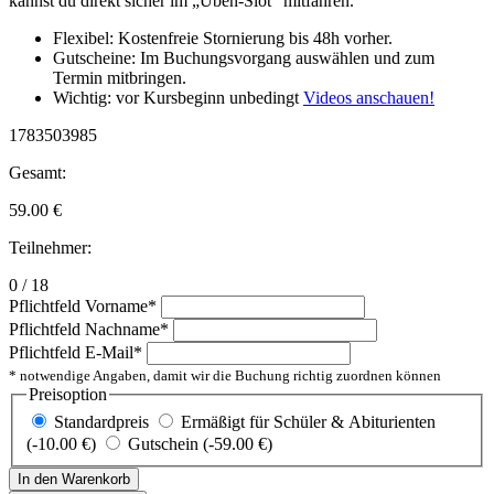
kannst du direkt sicher im „Üben-Slot“ mitfahren.
Flexibel: Kostenfreie Stornierung bis 48h vorher.
Gutscheine: Im Buchungsvorgang auswählen und zum
Termin mitbringen.
Wichtig: vor Kursbeginn unbedingt
Videos anschauen!
1783503985
Gesamt:
59.00
€
Teilnehmer:
0 / 18
Pflichtfeld
Vorname
*
Pflichtfeld
Nachname
*
Pflichtfeld
E-Mail
*
* notwendige Angaben, damit wir die Buchung richtig zuordnen können
Preisoption
Standardpreis
Ermäßigt für Schüler & Abiturienten
(-10.00 €)
Gutschein (-59.00 €)