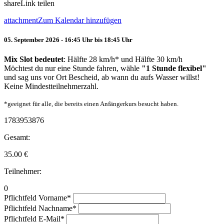
share
Link teilen
attachment
Zum Kalendar hinzufügen
05. September 2026 - 16:45 Uhr bis 18:45 Uhr
Mix Slot bedeutet
: Hälfte 28 km/h* und Hälfte 30 km/h
Möchtest du nur eine Stunde fahren, wähle
"1 Stunde flexibel"
und sag uns vor Ort Bescheid, ab wann du aufs Wasser willst!
Keine Mindestteilnehmerzahl.
*geeignet für alle, die bereits einen Anfängerkurs besucht haben.
1783953876
Gesamt:
35.00
€
Teilnehmer:
0
Pflichtfeld
Vorname
*
Pflichtfeld
Nachname
*
Pflichtfeld
E-Mail
*