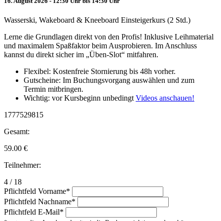
16. August 2026 - 12:30 Uhr bis 14:30 Uhr
Wasserski, Wakeboard & Kneeboard Einsteigerkurs (2 Std.)
Lerne die Grundlagen direkt von den Profis! Inklusive Leihmaterial
und maximalem Spaßfaktor beim Ausprobieren. Im Anschluss
kannst du direkt sicher im „Üben-Slot“ mitfahren.
Flexibel: Kostenfreie Stornierung bis 48h vorher.
Gutscheine: Im Buchungsvorgang auswählen und zum
Termin mitbringen.
Wichtig: vor Kursbeginn unbedingt
Videos anschauen!
1777529815
Gesamt:
59.00
€
Teilnehmer:
4 / 18
Pflichtfeld
Vorname
*
Pflichtfeld
Nachname
*
Pflichtfeld
E-Mail
*