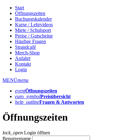
Start
Öffnungszeiten
Buchungskalender
Kurse / Lehrvideos
Miete / Schulsport
Preise / Gutscheine
Häufige Fragen
Strandcafé
Merch-Shop
Anfahrt
Kontakt
Login
MENÜ
menu
event
Öffnungs­zeiten
euro_symbol
Preis­übersicht
help_outline
Fragen & Antworten
Öffnungszeiten
lock_open
Login öffnen
Benutzername