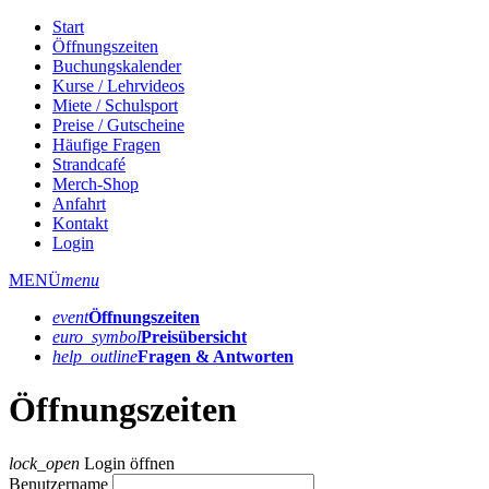
Start
Öffnungszeiten
Buchungskalender
Kurse / Lehrvideos
Miete / Schulsport
Preise / Gutscheine
Häufige Fragen
Strandcafé
Merch-Shop
Anfahrt
Kontakt
Login
MENÜ
menu
event
Öffnungs­zeiten
euro_symbol
Preis­übersicht
help_outline
Fragen & Antworten
Öffnungszeiten
lock_open
Login öffnen
Benutzername