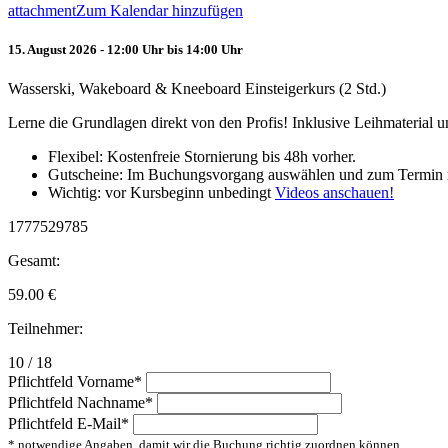
attachment
Zum Kalendar hinzufügen
15. August 2026 - 12:00 Uhr bis 14:00 Uhr
Wasserski, Wakeboard & Kneeboard Einsteigerkurs (2 Std.)
Lerne die Grundlagen direkt von den Profis! Inklusive Leihmaterial
Flexibel: Kostenfreie Stornierung bis 48h vorher.
Gutscheine: Im Buchungsvorgang auswählen und zum Termin 
Wichtig: vor Kursbeginn unbedingt
Videos anschauen!
1777529785
Gesamt:
59.00
€
Teilnehmer:
10 / 18
Pflichtfeld
Vorname
*
Pflichtfeld
Nachname
*
Pflichtfeld
E-Mail
*
* notwendige Angaben, damit wir die Buchung richtig zuordnen können