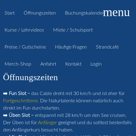
menu
Start
Öffnungszeiten
Buchungskalender
Kurse / Lehrvideos
Miete / Schulsport
Preise / Gutscheine
Häufige Fragen
Strandcafé
Merch-Shop
Anfahrt
Kontakt
Login
Öffnungszeiten
➡️ Fun Slot
= das Cable dreht mit 30 km/h und ist eher für
Fortgeschrittene
. Die Naturtalente können natürlich auch
direkt im Fun durchstarten.
➡️ Üben Slot
= entspannt mit 28 km/h um den See cruisen.
Der Üben ist für
Anfänger
geeignet und du solltest bestenfalls
den Anfängerkurs besucht haben.