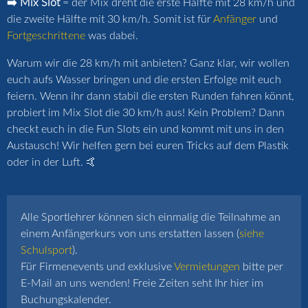
➡️ Mix Slot
= der Mix dreht die erste Hälfte mit 28 km/h und
die zweite Hälfte mit 30 km/h. Somit ist für
Anfänger
und
Fortgeschrittene
was dabei.
Warum wir die 28 km/h mit anbieten? Ganz klar, wir wollen
euch aufs Wasser bringen und die ersten Erfolge mit euch
feiern. Wenn ihr dann stabil die ersten Runden fahren könnt,
probiert im Mix Slot die 30 km/h aus! Kein Problem? Dann
checkt euch in die Fun Slots ein und kommt mit uns in den
Austausch! Wir helfen gern bei euren Tricks auf dem Plastik
oder in der Luft. 🤙
Alle Sportlehrer können sich einmalig die Teilnahme an
einem Anfängerkurs von uns erstatten lassen (
siehe
Schulsport
).
Für Firmenevents und exklusive
Vermietungen
bitte per
E-Mail an uns wenden! Freie Zeiten seht Ihr hier im
Buchungskalender.