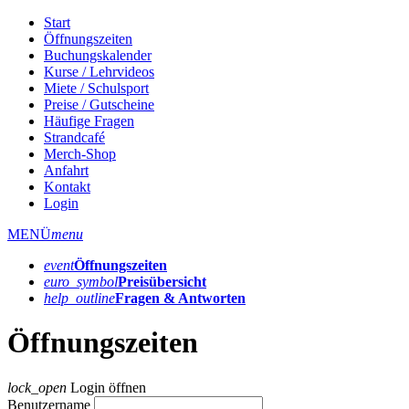
Start
Öffnungszeiten
Buchungskalender
Kurse / Lehrvideos
Miete / Schulsport
Preise / Gutscheine
Häufige Fragen
Strandcafé
Merch-Shop
Anfahrt
Kontakt
Login
MENÜ
menu
event
Öffnungs­zeiten
euro_symbol
Preis­übersicht
help_outline
Fragen & Antworten
Öffnungszeiten
lock_open
Login öffnen
Benutzername