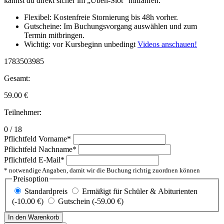
kannst du direkt sicher im „Üben-Slot“ mitfahren.
Flexibel: Kostenfreie Stornierung bis 48h vorher.
Gutscheine: Im Buchungsvorgang auswählen und zum
Termin mitbringen.
Wichtig: vor Kursbeginn unbedingt
Videos anschauen!
1783503985
Gesamt:
59.00
€
Teilnehmer:
0 / 18
Pflichtfeld
Vorname
*
Pflichtfeld
Nachname
*
Pflichtfeld
E-Mail
*
* notwendige Angaben, damit wir die Buchung richtig zuordnen können
Preisoption
Standardpreis
Ermäßigt für Schüler & Abiturienten
(-10.00 €)
Gutschein (-59.00 €)