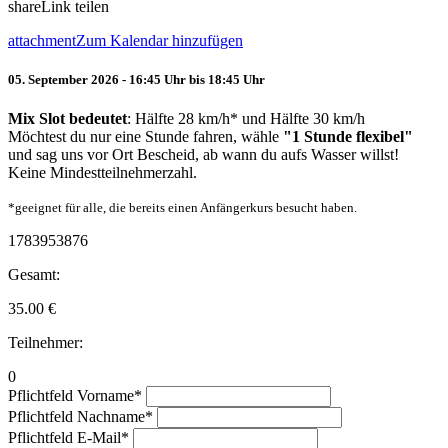
share
Link teilen
attachment
Zum Kalendar hinzufügen
05. September 2026 - 16:45 Uhr bis 18:45 Uhr
Mix Slot bedeutet
: Hälfte 28 km/h* und Hälfte 30 km/h
Möchtest du nur eine Stunde fahren, wähle
"1 Stunde flexibel"
und sag uns vor Ort Bescheid, ab wann du aufs Wasser willst!
Keine Mindestteilnehmerzahl.
*geeignet für alle, die bereits einen Anfängerkurs besucht haben.
1783953876
Gesamt:
35.00
€
Teilnehmer:
0
Pflichtfeld
Vorname
*
Pflichtfeld
Nachname
*
Pflichtfeld
E-Mail
*