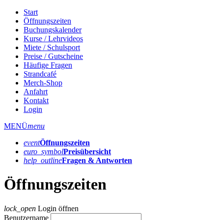
Start
Öffnungszeiten
Buchungskalender
Kurse / Lehrvideos
Miete / Schulsport
Preise / Gutscheine
Häufige Fragen
Strandcafé
Merch-Shop
Anfahrt
Kontakt
Login
MENÜ
menu
event
Öffnungs­zeiten
euro_symbol
Preis­übersicht
help_outline
Fragen & Antworten
Öffnungszeiten
lock_open
Login öffnen
Benutzername