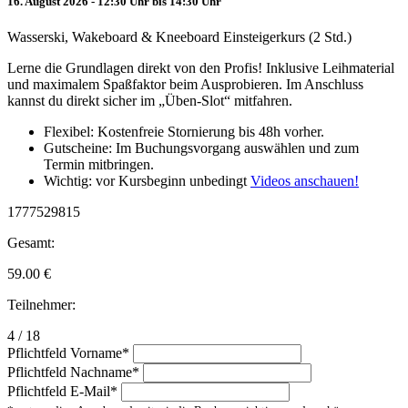
16. August 2026 - 12:30 Uhr bis 14:30 Uhr
Wasserski, Wakeboard & Kneeboard Einsteigerkurs (2 Std.)
Lerne die Grundlagen direkt von den Profis! Inklusive Leihmaterial
und maximalem Spaßfaktor beim Ausprobieren. Im Anschluss
kannst du direkt sicher im „Üben-Slot“ mitfahren.
Flexibel: Kostenfreie Stornierung bis 48h vorher.
Gutscheine: Im Buchungsvorgang auswählen und zum
Termin mitbringen.
Wichtig: vor Kursbeginn unbedingt
Videos anschauen!
1777529815
Gesamt:
59.00
€
Teilnehmer:
4 / 18
Pflichtfeld
Vorname
*
Pflichtfeld
Nachname
*
Pflichtfeld
E-Mail
*