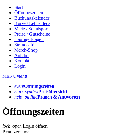
Start
Öffnungszeiten
Buchungskalender
Kurse / Lehrvideos
Miete / Schulsport
Preise / Gutscheine
Häufige Fragen
Strandcafé
Merch-Shop
Anfahrt
Kontakt
Login
MENÜ
menu
event
Öffnungs­zeiten
euro_symbol
Preis­übersicht
help_outline
Fragen & Antworten
Öffnungszeiten
lock_open
Login öffnen
Benutzername