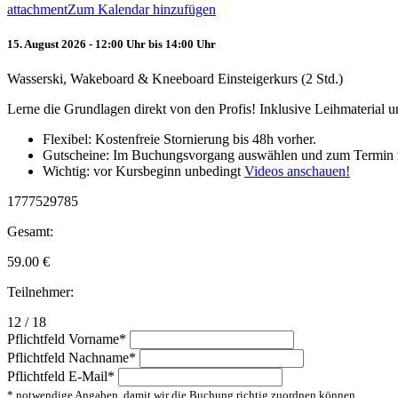
attachment
Zum Kalendar hinzufügen
15. August 2026 - 12:00 Uhr bis 14:00 Uhr
Wasserski, Wakeboard & Kneeboard Einsteigerkurs (2 Std.)
Lerne die Grundlagen direkt von den Profis! Inklusive Leihmaterial
Flexibel: Kostenfreie Stornierung bis 48h vorher.
Gutscheine: Im Buchungsvorgang auswählen und zum Termin 
Wichtig: vor Kursbeginn unbedingt
Videos anschauen!
1777529785
Gesamt:
59.00
€
Teilnehmer:
12 / 18
Pflichtfeld
Vorname
*
Pflichtfeld
Nachname
*
Pflichtfeld
E-Mail
*
* notwendige Angaben, damit wir die Buchung richtig zuordnen können