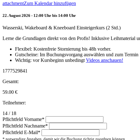
attachment
Zum Kalendar hinzufügen
22. August 2026 - 12:00 Uhr bis 14:00 Uhr
Wasserski, Wakeboard & Kneeboard Einsteigerkurs (2 Std.)
Lerne die Grundlagen direkt von den Profis! Inklusive Leihmaterial
Flexibel: Kostenfreie Stornierung bis 48h vorher.
Gutscheine: Im Buchungsvorgang auswählen und zum Termin 
Wichtig: vor Kursbeginn unbedingt
Videos anschauen!
1777529841
Gesamt:
59.00
€
Teilnehmer:
14 / 18
Pflichtfeld
Vorname
*
Pflichtfeld
Nachname
*
Pflichtfeld
E-Mail
*
* notwendige Angaben, damit wir die Buchung richtig zuordnen können