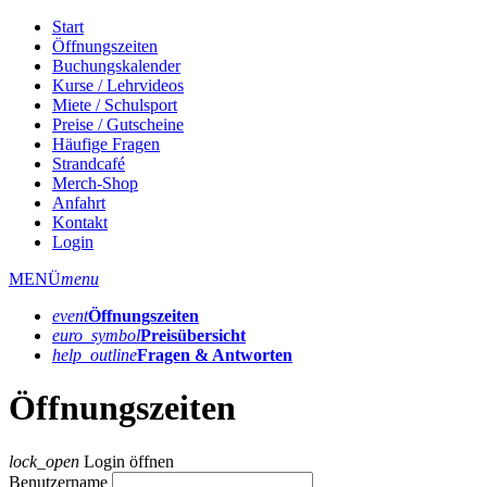
Start
Öffnungszeiten
Buchungskalender
Kurse / Lehrvideos
Miete / Schulsport
Preise / Gutscheine
Häufige Fragen
Strandcafé
Merch-Shop
Anfahrt
Kontakt
Login
MENÜ
menu
event
Öffnungs­zeiten
euro_symbol
Preis­übersicht
help_outline
Fragen & Antworten
Öffnungszeiten
lock_open
Login öffnen
Benutzername