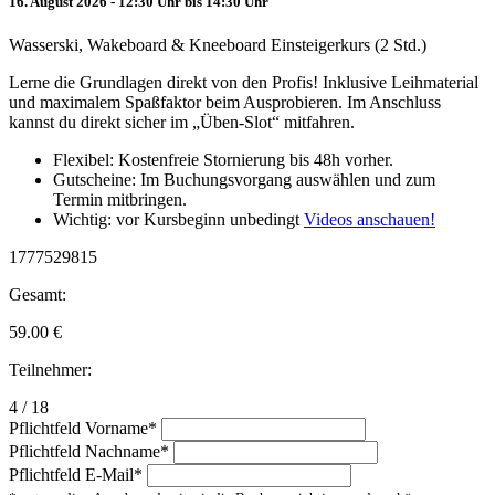
16. August 2026 - 12:30 Uhr bis 14:30 Uhr
Wasserski, Wakeboard & Kneeboard Einsteigerkurs (2 Std.)
Lerne die Grundlagen direkt von den Profis! Inklusive Leihmaterial
und maximalem Spaßfaktor beim Ausprobieren. Im Anschluss
kannst du direkt sicher im „Üben-Slot“ mitfahren.
Flexibel: Kostenfreie Stornierung bis 48h vorher.
Gutscheine: Im Buchungsvorgang auswählen und zum
Termin mitbringen.
Wichtig: vor Kursbeginn unbedingt
Videos anschauen!
1777529815
Gesamt:
59.00
€
Teilnehmer:
4 / 18
Pflichtfeld
Vorname
*
Pflichtfeld
Nachname
*
Pflichtfeld
E-Mail
*