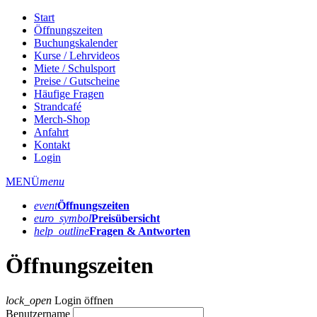
Start
Öffnungszeiten
Buchungskalender
Kurse / Lehrvideos
Miete / Schulsport
Preise / Gutscheine
Häufige Fragen
Strandcafé
Merch-Shop
Anfahrt
Kontakt
Login
MENÜ
menu
event
Öffnungs­zeiten
euro_symbol
Preis­übersicht
help_outline
Fragen & Antworten
Öffnungszeiten
lock_open
Login öffnen
Benutzername