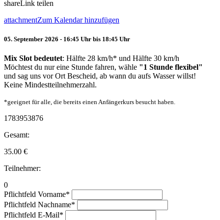
share
Link teilen
attachment
Zum Kalendar hinzufügen
05. September 2026 - 16:45 Uhr bis 18:45 Uhr
Mix Slot bedeutet
: Hälfte 28 km/h* und Hälfte 30 km/h
Möchtest du nur eine Stunde fahren, wähle
"1 Stunde flexibel"
und sag uns vor Ort Bescheid, ab wann du aufs Wasser willst!
Keine Mindestteilnehmerzahl.
*geeignet für alle, die bereits einen Anfängerkurs besucht haben.
1783953876
Gesamt:
35.00
€
Teilnehmer:
0
Pflichtfeld
Vorname
*
Pflichtfeld
Nachname
*
Pflichtfeld
E-Mail
*