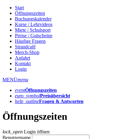
Start
Öffnungszeiten
Buchungskalender
Kurse / Lehrvideos
Miete / Schulsport
Preise / Gutscheine
Häufige Fragen
Strandcafé
Merch-Shop
Anfahrt
Kontakt
Login
MENÜ
menu
event
Öffnungs­zeiten
euro_symbol
Preis­übersicht
help_outline
Fragen & Antworten
Öffnungszeiten
lock_open
Login öffnen
Benutzername