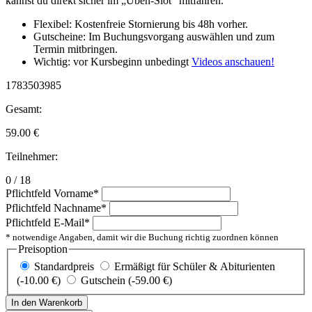
kannst du direkt sicher im „Üben-Slot“ mitfahren.
Flexibel: Kostenfreie Stornierung bis 48h vorher.
Gutscheine: Im Buchungsvorgang auswählen und zum
Termin mitbringen.
Wichtig: vor Kursbeginn unbedingt
Videos anschauen!
1783503985
Gesamt:
59.00
€
Teilnehmer:
0 / 18
Pflichtfeld
Vorname
*
Pflichtfeld
Nachname
*
Pflichtfeld
E-Mail
*
* notwendige Angaben, damit wir die Buchung richtig zuordnen können
Preisoption
Standardpreis
Ermäßigt für Schüler & Abiturienten
(-10.00 €)
Gutschein (-59.00 €)