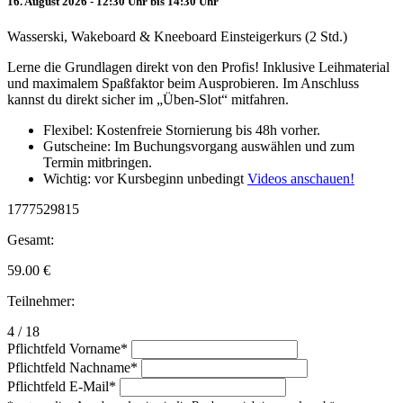
16. August 2026 - 12:30 Uhr bis 14:30 Uhr
Wasserski, Wakeboard & Kneeboard Einsteigerkurs (2 Std.)
Lerne die Grundlagen direkt von den Profis! Inklusive Leihmaterial
und maximalem Spaßfaktor beim Ausprobieren. Im Anschluss
kannst du direkt sicher im „Üben-Slot“ mitfahren.
Flexibel: Kostenfreie Stornierung bis 48h vorher.
Gutscheine: Im Buchungsvorgang auswählen und zum
Termin mitbringen.
Wichtig: vor Kursbeginn unbedingt
Videos anschauen!
1777529815
Gesamt:
59.00
€
Teilnehmer:
4 / 18
Pflichtfeld
Vorname
*
Pflichtfeld
Nachname
*
Pflichtfeld
E-Mail
*