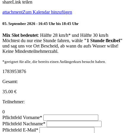
share
Link teilen
attachment
Zum Kalendar hinzufügen
05. September 2026 - 16:45 Uhr bis 18:45 Uhr
Mix Slot bedeutet
: Hälfte 28 km/h* und Hälfte 30 km/h
Möchtest du nur eine Stunde fahren, wähle
"1 Stunde flexibel"
und sag uns vor Ort Bescheid, ab wann du aufs Wasser willst!
Keine Mindestteilnehmerzahl.
*geeignet für alle, die bereits einen Anfängerkurs besucht haben.
1783953876
Gesamt:
35.00
€
Teilnehmer:
0
Pflichtfeld
Vorname
*
Pflichtfeld
Nachname
*
Pflichtfeld
E-Mail
*