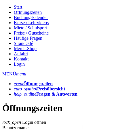
Start
Öffnungszeiten
Buchungskalender
Kurse / Lehrvideos
Miete / Schulsport
Preise / Gutscheine
Häufige Fragen
Strandcafé
Merch-Shop
Anfahrt
Kontakt
Login
MENÜ
menu
event
Öffnungs­zeiten
euro_symbol
Preis­übersicht
help_outline
Fragen & Antworten
Öffnungszeiten
lock_open
Login öffnen
Benutzername