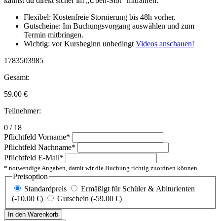
kannst du direkt sicher im „Üben-Slot“ mitfahren.
Flexibel: Kostenfreie Stornierung bis 48h vorher.
Gutscheine: Im Buchungsvorgang auswählen und zum
Termin mitbringen.
Wichtig: vor Kursbeginn unbedingt
Videos anschauen!
1783503985
Gesamt:
59.00
€
Teilnehmer:
0 / 18
Pflichtfeld
Vorname
*
Pflichtfeld
Nachname
*
Pflichtfeld
E-Mail
*
* notwendige Angaben, damit wir die Buchung richtig zuordnen können
Preisoption
Standardpreis
Ermäßigt für Schüler & Abiturienten
(-10.00 €)
Gutschein (-59.00 €)