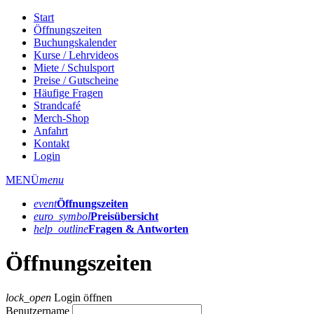
Start
Öffnungszeiten
Buchungskalender
Kurse / Lehrvideos
Miete / Schulsport
Preise / Gutscheine
Häufige Fragen
Strandcafé
Merch-Shop
Anfahrt
Kontakt
Login
MENÜ
menu
event
Öffnungs­zeiten
euro_symbol
Preis­übersicht
help_outline
Fragen & Antworten
Öffnungszeiten
lock_open
Login öffnen
Benutzername