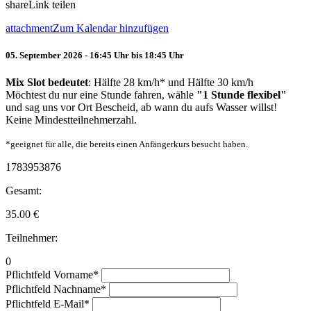
share
Link teilen
attachment
Zum Kalendar hinzufügen
05. September 2026 - 16:45 Uhr bis 18:45 Uhr
Mix Slot bedeutet
: Hälfte 28 km/h* und Hälfte 30 km/h
Möchtest du nur eine Stunde fahren, wähle
"1 Stunde flexibel"
und sag uns vor Ort Bescheid, ab wann du aufs Wasser willst!
Keine Mindestteilnehmerzahl.
*geeignet für alle, die bereits einen Anfängerkurs besucht haben.
1783953876
Gesamt:
35.00
€
Teilnehmer:
0
Pflichtfeld
Vorname
*
Pflichtfeld
Nachname
*
Pflichtfeld
E-Mail
*