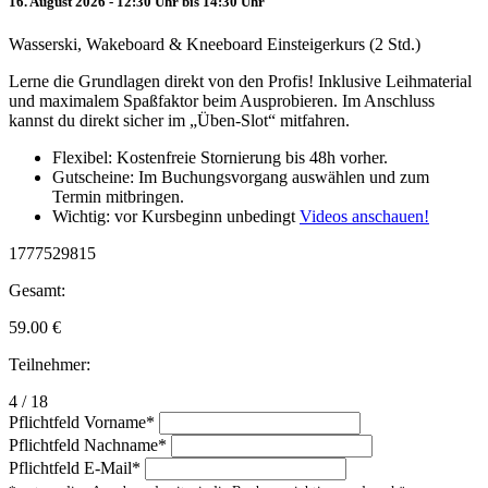
16. August 2026 - 12:30 Uhr bis 14:30 Uhr
Wasserski, Wakeboard & Kneeboard Einsteigerkurs (2 Std.)
Lerne die Grundlagen direkt von den Profis! Inklusive Leihmaterial
und maximalem Spaßfaktor beim Ausprobieren. Im Anschluss
kannst du direkt sicher im „Üben-Slot“ mitfahren.
Flexibel: Kostenfreie Stornierung bis 48h vorher.
Gutscheine: Im Buchungsvorgang auswählen und zum
Termin mitbringen.
Wichtig: vor Kursbeginn unbedingt
Videos anschauen!
1777529815
Gesamt:
59.00
€
Teilnehmer:
4 / 18
Pflichtfeld
Vorname
*
Pflichtfeld
Nachname
*
Pflichtfeld
E-Mail
*