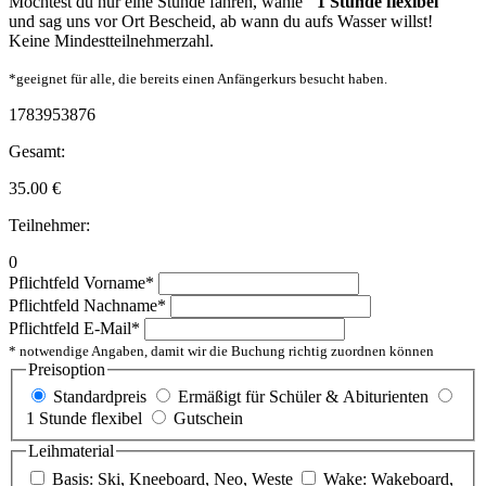
Möchtest du nur eine Stunde fahren, wähle
"1 Stunde flexibel"
und sag uns vor Ort Bescheid, ab wann du aufs Wasser willst!
Keine Mindestteilnehmerzahl.
*geeignet für alle, die bereits einen Anfängerkurs besucht haben.
1783953876
Gesamt:
35.00
€
Teilnehmer:
0
Pflichtfeld
Vorname
*
Pflichtfeld
Nachname
*
Pflichtfeld
E-Mail
*
* notwendige Angaben, damit wir die Buchung richtig zuordnen können
Preisoption
Standardpreis
Ermäßigt für Schüler & Abiturienten
1 Stunde flexibel
Gutschein
Leihmaterial
Basis: Ski, Kneeboard, Neo, Weste
Wake: Wakeboard,