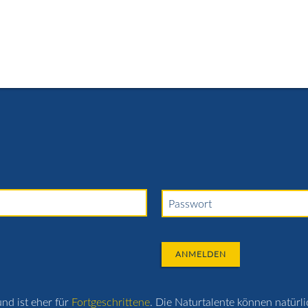
hrvideos
Miete / Schulsport
Preise / Gutscheine
Häuf
Passwort
ANMELDEN
nd ist eher für
Fortgeschrittene
. Die Naturtalente können natürl