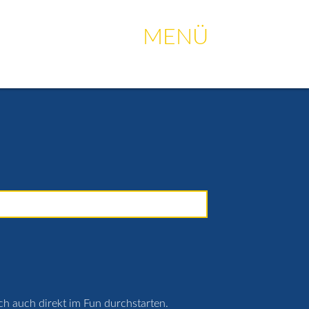
ige Fragen
Strandcafé
Merch-Shop
Anfahrt
menu
MENÜ
ich auch direkt im Fun durchstarten.