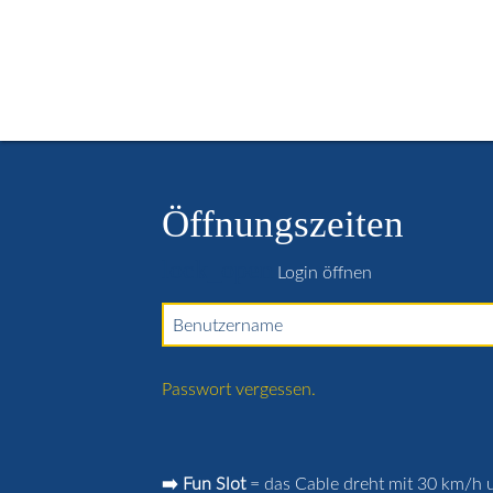
Start
Öffnungszeiten
Buchungskalender
Kurse / Le
Kontakt
Login
Öffnungszeiten
lock_open
Login öffnen
Benutzername
Passwort vergessen.
➡️ Fun Slot
= das Cable dreht mit 30 km/h u