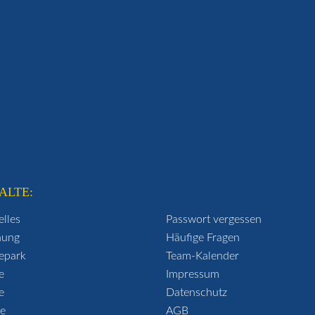
ALTE:
elles
Passwort vergessen
hung
Häufige Fragen
epark
Team-Kalender
e
Impressum
e
Datenschutz
se
AGB