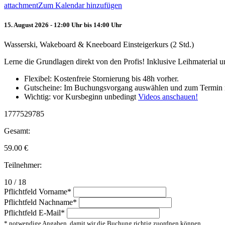
attachment
Zum Kalendar hinzufügen
15. August 2026 - 12:00 Uhr bis 14:00 Uhr
Wasserski, Wakeboard & Kneeboard Einsteigerkurs (2 Std.)
Lerne die Grundlagen direkt von den Profis! Inklusive Leihmaterial
Flexibel: Kostenfreie Stornierung bis 48h vorher.
Gutscheine: Im Buchungsvorgang auswählen und zum Termin 
Wichtig: vor Kursbeginn unbedingt
Videos anschauen!
1777529785
Gesamt:
59.00
€
Teilnehmer:
10 / 18
Pflichtfeld
Vorname
*
Pflichtfeld
Nachname
*
Pflichtfeld
E-Mail
*
* notwendige Angaben, damit wir die Buchung richtig zuordnen können