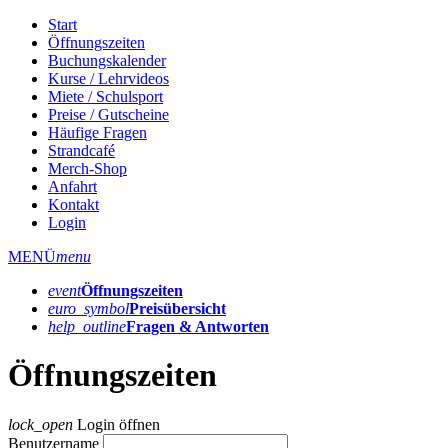
Start
Öffnungszeiten
Buchungskalender
Kurse / Lehrvideos
Miete / Schulsport
Preise / Gutscheine
Häufige Fragen
Strandcafé
Merch-Shop
Anfahrt
Kontakt
Login
MENÜ
menu
event
Öffnungs­zeiten
euro_symbol
Preis­übersicht
help_outline
Fragen & Antworten
Öffnungszeiten
lock_open
Login öffnen
Benutzername