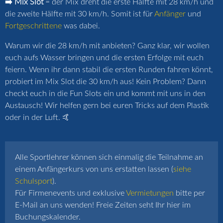
➡️ Mix Slot
= der Mix dreht die erste Hälfte mit 28 km/h und
die zweite Hälfte mit 30 km/h. Somit ist für
Anfänger
und
Fortgeschrittene
was dabei.
Warum wir die 28 km/h mit anbieten? Ganz klar, wir wollen
euch aufs Wasser bringen und die ersten Erfolge mit euch
feiern. Wenn ihr dann stabil die ersten Runden fahren könnt,
probiert im Mix Slot die 30 km/h aus! Kein Problem? Dann
checkt euch in die Fun Slots ein und kommt mit uns in den
Austausch! Wir helfen gern bei euren Tricks auf dem Plastik
oder in der Luft. 🤙
Alle Sportlehrer können sich einmalig die Teilnahme an
einem Anfängerkurs von uns erstatten lassen (
siehe
Schulsport
).
Für Firmenevents und exklusive
Vermietungen
bitte per
E-Mail an uns wenden! Freie Zeiten seht Ihr hier im
Buchungskalender.