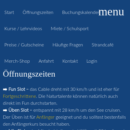
menu
Start
Öffnungszeiten
Buchungskalender
Kurse / Lehrvideos
Miete / Schulsport
Preise / Gutscheine
Häufige Fragen
Strandcafé
Merch-Shop
Anfahrt
Kontakt
Login
Öffnungszeiten
➡️ Fun Slot
= das Cable dreht mit 30 km/h und ist eher für
Fortgeschrittene
. Die Naturtalente können natürlich auch
direkt im Fun durchstarten.
➡️ Üben Slot
= entspannt mit 28 km/h um den See cruisen.
Der Üben ist für
Anfänger
geeignet und du solltest bestenfalls
den Anfängerkurs besucht haben.