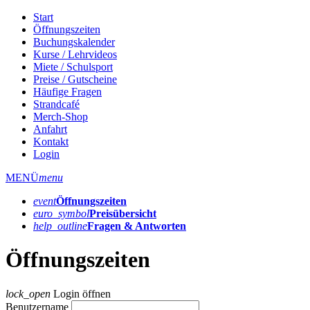
Start
Öffnungszeiten
Buchungskalender
Kurse / Lehrvideos
Miete / Schulsport
Preise / Gutscheine
Häufige Fragen
Strandcafé
Merch-Shop
Anfahrt
Kontakt
Login
MENÜ
menu
event
Öffnungs­zeiten
euro_symbol
Preis­übersicht
help_outline
Fragen & Antworten
Öffnungszeiten
lock_open
Login öffnen
Benutzername