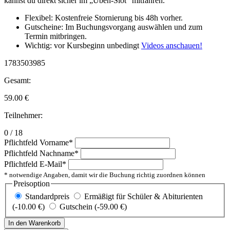
kannst du direkt sicher im „Üben-Slot“ mitfahren.
Flexibel: Kostenfreie Stornierung bis 48h vorher.
Gutscheine: Im Buchungsvorgang auswählen und zum
Termin mitbringen.
Wichtig: vor Kursbeginn unbedingt
Videos anschauen!
1783503985
Gesamt:
59.00
€
Teilnehmer:
0 / 18
Pflichtfeld
Vorname
*
Pflichtfeld
Nachname
*
Pflichtfeld
E-Mail
*
* notwendige Angaben, damit wir die Buchung richtig zuordnen können
Preisoption
Standardpreis
Ermäßigt für Schüler & Abiturienten
(-10.00 €)
Gutschein (-59.00 €)