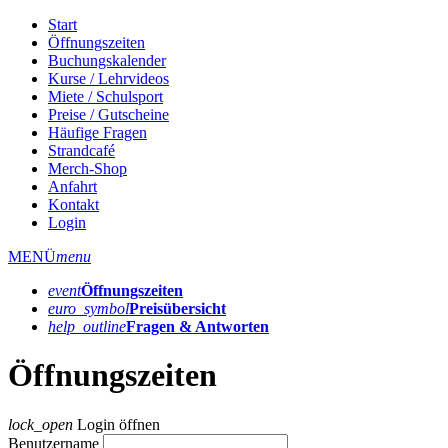
Start
Öffnungszeiten
Buchungskalender
Kurse / Lehrvideos
Miete / Schulsport
Preise / Gutscheine
Häufige Fragen
Strandcafé
Merch-Shop
Anfahrt
Kontakt
Login
MENÜ
menu
event
Öffnungs­zeiten
euro_symbol
Preis­übersicht
help_outline
Fragen & Antworten
Öffnungszeiten
lock_open
Login öffnen
Benutzername