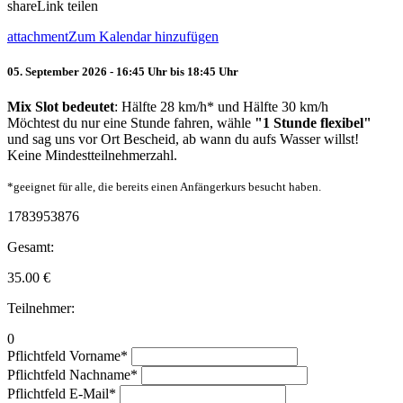
share
Link teilen
attachment
Zum Kalendar hinzufügen
05. September 2026 - 16:45 Uhr bis 18:45 Uhr
Mix Slot bedeutet
: Hälfte 28 km/h* und Hälfte 30 km/h
Möchtest du nur eine Stunde fahren, wähle
"1 Stunde flexibel"
und sag uns vor Ort Bescheid, ab wann du aufs Wasser willst!
Keine Mindestteilnehmerzahl.
*geeignet für alle, die bereits einen Anfängerkurs besucht haben.
1783953876
Gesamt:
35.00
€
Teilnehmer:
0
Pflichtfeld
Vorname
*
Pflichtfeld
Nachname
*
Pflichtfeld
E-Mail
*