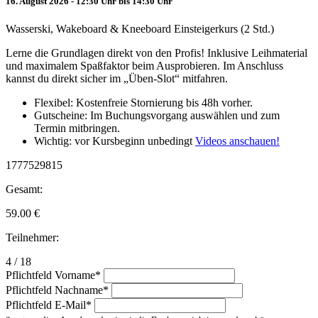
16. August 2026 - 12:30 Uhr bis 14:30 Uhr
Wasserski, Wakeboard & Kneeboard Einsteigerkurs (2 Std.)
Lerne die Grundlagen direkt von den Profis! Inklusive Leihmaterial
und maximalem Spaßfaktor beim Ausprobieren. Im Anschluss
kannst du direkt sicher im „Üben-Slot“ mitfahren.
Flexibel: Kostenfreie Stornierung bis 48h vorher.
Gutscheine: Im Buchungsvorgang auswählen und zum
Termin mitbringen.
Wichtig: vor Kursbeginn unbedingt
Videos anschauen!
1777529815
Gesamt:
59.00
€
Teilnehmer:
4 / 18
Pflichtfeld
Vorname
*
Pflichtfeld
Nachname
*
Pflichtfeld
E-Mail
*