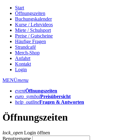
Start
Öffnungszeiten
Buchungskalender
Kurse / Lehrvideos
Miete / Schulsport
Preise / Gutscheine
Häufige Fragen
Strandcafé
Merch-Shop
Anfahrt
Kontakt
Login
MENÜ
menu
event
Öffnungs­zeiten
euro_symbol
Preis­übersicht
help_outline
Fragen & Antworten
Öffnungszeiten
lock_open
Login öffnen
Benutzername