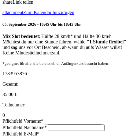
share
Link teilen
attachment
Zum Kalendar hinzufügen
05. September 2026 - 16:45 Uhr bis 18:45 Uhr
Mix Slot bedeutet
: Hälfte 28 km/h* und Hälfte 30 km/h
Möchtest du nur eine Stunde fahren, wähle
"1 Stunde flexibel"
und sag uns vor Ort Bescheid, ab wann du aufs Wasser willst!
Keine Mindestteilnehmerzahl.
*geeignet für alle, die bereits einen Anfängerkurs besucht haben.
1783953876
Gesamt:
35.00
€
Teilnehmer:
0
Pflichtfeld
Vorname
*
Pflichtfeld
Nachname
*
Pflichtfeld
E-Mail
*