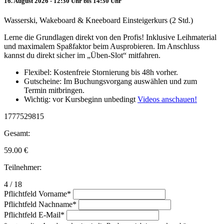
16. August 2026 - 12:30 Uhr bis 14:30 Uhr
Wasserski, Wakeboard & Kneeboard Einsteigerkurs (2 Std.)
Lerne die Grundlagen direkt von den Profis! Inklusive Leihmaterial
und maximalem Spaßfaktor beim Ausprobieren. Im Anschluss
kannst du direkt sicher im „Üben-Slot“ mitfahren.
Flexibel: Kostenfreie Stornierung bis 48h vorher.
Gutscheine: Im Buchungsvorgang auswählen und zum
Termin mitbringen.
Wichtig: vor Kursbeginn unbedingt
Videos anschauen!
1777529815
Gesamt:
59.00
€
Teilnehmer:
4 / 18
Pflichtfeld
Vorname
*
Pflichtfeld
Nachname
*
Pflichtfeld
E-Mail
*