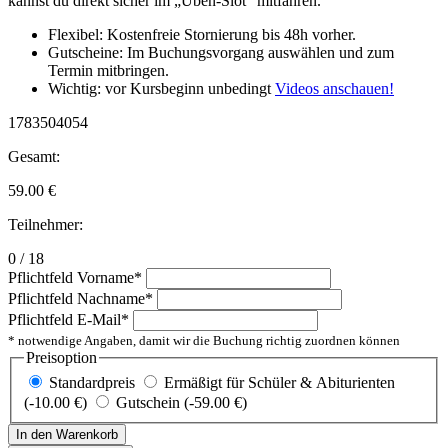
kannst du direkt sicher im „Üben-Slot“ mitfahren.
Flexibel: Kostenfreie Stornierung bis 48h vorher.
Gutscheine: Im Buchungsvorgang auswählen und zum
Termin mitbringen.
Wichtig: vor Kursbeginn unbedingt
Videos anschauen!
1783504054
Gesamt:
59.00
€
Teilnehmer:
0 / 18
Pflichtfeld
Vorname
*
Pflichtfeld
Nachname
*
Pflichtfeld
E-Mail
*
* notwendige Angaben, damit wir die Buchung richtig zuordnen können
Preisoption
Standardpreis
Ermäßigt für Schüler & Abiturienten
(-10.00 €)
Gutschein (-59.00 €)