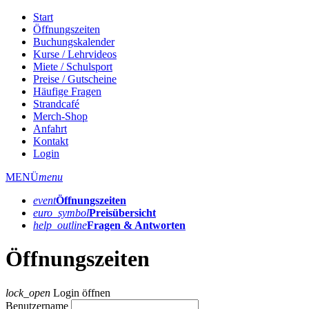
Start
Öffnungszeiten
Buchungskalender
Kurse / Lehrvideos
Miete / Schulsport
Preise / Gutscheine
Häufige Fragen
Strandcafé
Merch-Shop
Anfahrt
Kontakt
Login
MENÜ
menu
event
Öffnungs­zeiten
euro_symbol
Preis­übersicht
help_outline
Fragen & Antworten
Öffnungszeiten
lock_open
Login öffnen
Benutzername