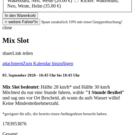
Wakeboard, Neo, Weste (20.00 €)
Kicker: Wakeboard,
Neo, Weste, Helm (35.00 €)
Spare zusätzlich 10% mit einer Gruppenbuchung!
close
Mix Slot
share
Link teilen
attachment
Zum Kalendar hinzufügen
05. September 2026 - 16:45 Uhr bis 18:45 Uhr
Mix Slot bedeutet
: Hälfte 28 km/h* und Hälfte 30 km/h
Möchtest du nur eine Stunde fahren, wähle
"1 Stunde flexibel"
und sag uns vor Ort Bescheid, ab wann du aufs Wasser willst!
Keine Mindestteilnehmerzahl.
*geeignet für alle, die bereits einen Anfängerkurs besucht haben.
1783953876
Gesamt: