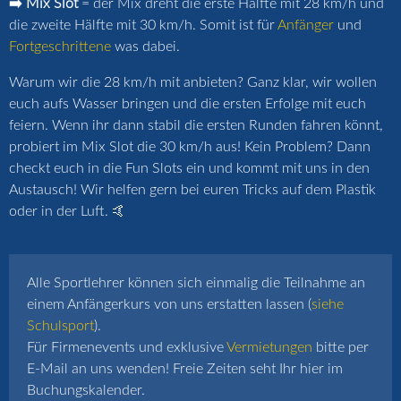
➡️ Mix Slot
= der Mix dreht die erste Hälfte mit 28 km/h und
die zweite Hälfte mit 30 km/h. Somit ist für
Anfänger
und
Fortgeschrittene
was dabei.
Warum wir die 28 km/h mit anbieten? Ganz klar, wir wollen
euch aufs Wasser bringen und die ersten Erfolge mit euch
feiern. Wenn ihr dann stabil die ersten Runden fahren könnt,
probiert im Mix Slot die 30 km/h aus! Kein Problem? Dann
checkt euch in die Fun Slots ein und kommt mit uns in den
Austausch! Wir helfen gern bei euren Tricks auf dem Plastik
oder in der Luft. 🤙
Alle Sportlehrer können sich einmalig die Teilnahme an
einem Anfängerkurs von uns erstatten lassen (
siehe
Schulsport
).
Für Firmenevents und exklusive
Vermietungen
bitte per
E-Mail an uns wenden! Freie Zeiten seht Ihr hier im
Buchungskalender.