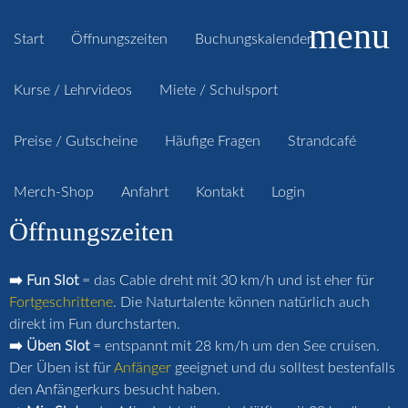
menu
Start
Öffnungszeiten
Buchungskalender
Kurse / Lehrvideos
Miete / Schulsport
Preise / Gutscheine
Häufige Fragen
Strandcafé
Merch-Shop
Anfahrt
Kontakt
Login
Öffnungszeiten
➡️ Fun Slot
= das Cable dreht mit 30 km/h und ist eher für
Fortgeschrittene
. Die Naturtalente können natürlich auch
direkt im Fun durchstarten.
➡️ Üben Slot
= entspannt mit 28 km/h um den See cruisen.
Der Üben ist für
Anfänger
geeignet und du solltest bestenfalls
den Anfängerkurs besucht haben.