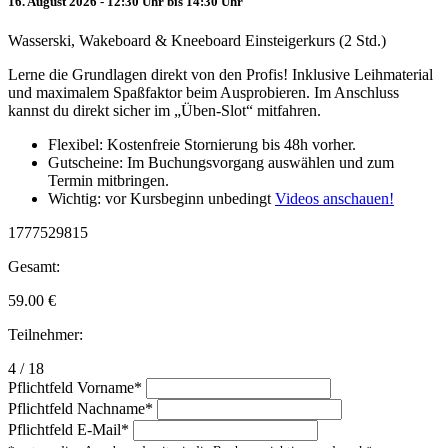
16. August 2026 - 12:30 Uhr bis 14:30 Uhr
Wasserski, Wakeboard & Kneeboard Einsteigerkurs (2 Std.)
Lerne die Grundlagen direkt von den Profis! Inklusive Leihmaterial
und maximalem Spaßfaktor beim Ausprobieren. Im Anschluss
kannst du direkt sicher im „Üben-Slot“ mitfahren.
Flexibel: Kostenfreie Stornierung bis 48h vorher.
Gutscheine: Im Buchungsvorgang auswählen und zum
Termin mitbringen.
Wichtig: vor Kursbeginn unbedingt
Videos anschauen!
1777529815
Gesamt:
59.00
€
Teilnehmer:
4 / 18
Pflichtfeld
Vorname
*
Pflichtfeld
Nachname
*
Pflichtfeld
E-Mail
*