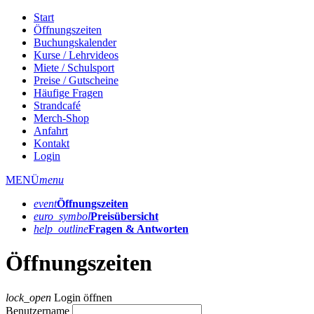
Start
Öffnungszeiten
Buchungskalender
Kurse / Lehrvideos
Miete / Schulsport
Preise / Gutscheine
Häufige Fragen
Strandcafé
Merch-Shop
Anfahrt
Kontakt
Login
MENÜ
menu
event
Öffnungs­zeiten
euro_symbol
Preis­übersicht
help_outline
Fragen & Antworten
Öffnungszeiten
lock_open
Login öffnen
Benutzername