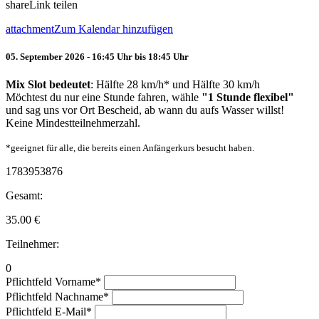
share
Link teilen
attachment
Zum Kalendar hinzufügen
05. September 2026 - 16:45 Uhr bis 18:45 Uhr
Mix Slot bedeutet
: Hälfte 28 km/h* und Hälfte 30 km/h
Möchtest du nur eine Stunde fahren, wähle
"1 Stunde flexibel"
und sag uns vor Ort Bescheid, ab wann du aufs Wasser willst!
Keine Mindestteilnehmerzahl.
*geeignet für alle, die bereits einen Anfängerkurs besucht haben.
1783953876
Gesamt:
35.00
€
Teilnehmer:
0
Pflichtfeld
Vorname
*
Pflichtfeld
Nachname
*
Pflichtfeld
E-Mail
*