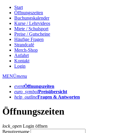
Start
Öffnungszeiten
Buchungskalender
Kurse / Lehrvideos
Miete / Schulsport
Preise / Gutscheine
Häufige Fragen
Strandcafé
Merch-Shop
Anfahrt
Kontakt
Login
MENÜ
menu
event
Öffnungs­zeiten
euro_symbol
Preis­übersicht
help_outline
Fragen & Antworten
Öffnungszeiten
lock_open
Login öffnen
Benutzername