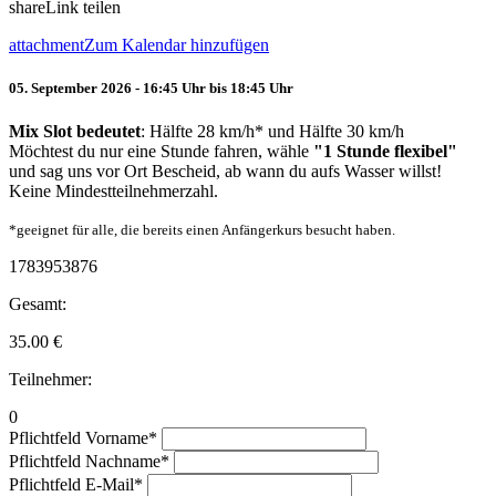
share
Link teilen
attachment
Zum Kalendar hinzufügen
05. September 2026 - 16:45 Uhr bis 18:45 Uhr
Mix Slot bedeutet
: Hälfte 28 km/h* und Hälfte 30 km/h
Möchtest du nur eine Stunde fahren, wähle
"1 Stunde flexibel"
und sag uns vor Ort Bescheid, ab wann du aufs Wasser willst!
Keine Mindestteilnehmerzahl.
*geeignet für alle, die bereits einen Anfängerkurs besucht haben.
1783953876
Gesamt:
35.00
€
Teilnehmer:
0
Pflichtfeld
Vorname
*
Pflichtfeld
Nachname
*
Pflichtfeld
E-Mail
*