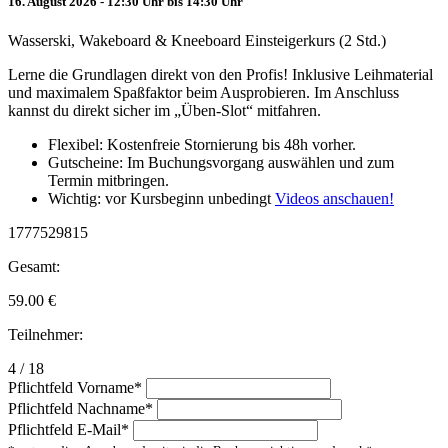
16. August 2026 - 12:30 Uhr bis 14:30 Uhr
Wasserski, Wakeboard & Kneeboard Einsteigerkurs (2 Std.)
Lerne die Grundlagen direkt von den Profis! Inklusive Leihmaterial
und maximalem Spaßfaktor beim Ausprobieren. Im Anschluss
kannst du direkt sicher im „Üben-Slot“ mitfahren.
Flexibel: Kostenfreie Stornierung bis 48h vorher.
Gutscheine: Im Buchungsvorgang auswählen und zum
Termin mitbringen.
Wichtig: vor Kursbeginn unbedingt
Videos anschauen!
1777529815
Gesamt:
59.00
€
Teilnehmer:
4 / 18
Pflichtfeld
Vorname
*
Pflichtfeld
Nachname
*
Pflichtfeld
E-Mail
*