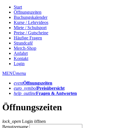
Start
Öffnungszeiten
Buchungskalender
Kurse / Lehrvideos
Miete / Schulsport
Preise / Gutscheine
Häufige Fragen
Strandcafé
Merch-Shop
Anfahrt
Kontakt
Login
MENÜ
menu
event
Öffnungs­zeiten
euro_symbol
Preis­übersicht
help_outline
Fragen & Antworten
Öffnungszeiten
lock_open
Login öffnen
Benutzername