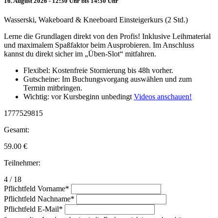
16. August 2026 - 12:30 Uhr bis 14:30 Uhr
Wasserski, Wakeboard & Kneeboard Einsteigerkurs (2 Std.)
Lerne die Grundlagen direkt von den Profis! Inklusive Leihmaterial
und maximalem Spaßfaktor beim Ausprobieren. Im Anschluss
kannst du direkt sicher im „Üben-Slot“ mitfahren.
Flexibel: Kostenfreie Stornierung bis 48h vorher.
Gutscheine: Im Buchungsvorgang auswählen und zum
Termin mitbringen.
Wichtig: vor Kursbeginn unbedingt
Videos anschauen!
1777529815
Gesamt:
59.00
€
Teilnehmer:
4 / 18
Pflichtfeld
Vorname
*
Pflichtfeld
Nachname
*
Pflichtfeld
E-Mail
*