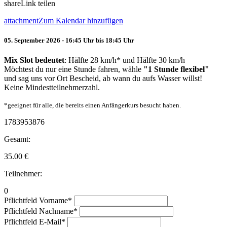
share
Link teilen
attachment
Zum Kalendar hinzufügen
05. September 2026 - 16:45 Uhr bis 18:45 Uhr
Mix Slot bedeutet
: Hälfte 28 km/h* und Hälfte 30 km/h
Möchtest du nur eine Stunde fahren, wähle
"1 Stunde flexibel"
und sag uns vor Ort Bescheid, ab wann du aufs Wasser willst!
Keine Mindestteilnehmerzahl.
*geeignet für alle, die bereits einen Anfängerkurs besucht haben.
1783953876
Gesamt:
35.00
€
Teilnehmer:
0
Pflichtfeld
Vorname
*
Pflichtfeld
Nachname
*
Pflichtfeld
E-Mail
*