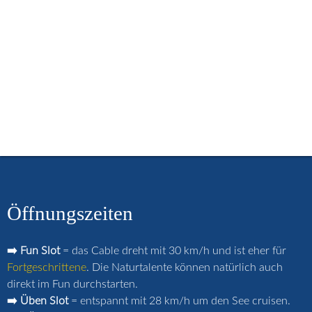
menu
Start
Öffnungszeiten
Buchungskalender
Kurse / Lehrvideos
Miete / Schulsport
Preise / Gutscheine
Häufige Fragen
Strandcafé
Merch-Shop
Anfahrt
Kontakt
Login
Öffnungszeiten
➡️ Fun Slot
= das Cable dreht mit 30 km/h und ist eher für
Fortgeschrittene
. Die Naturtalente können natürlich auch
direkt im Fun durchstarten.
➡️ Üben Slot
= entspannt mit 28 km/h um den See cruisen.