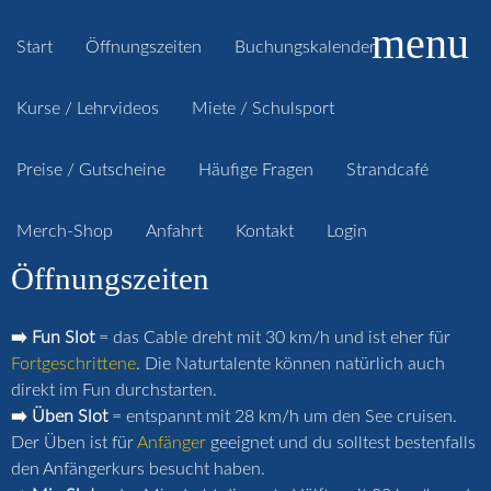
menu
Start
Öffnungszeiten
Buchungskalender
Kurse / Lehrvideos
Miete / Schulsport
Preise / Gutscheine
Häufige Fragen
Strandcafé
Merch-Shop
Anfahrt
Kontakt
Login
Öffnungszeiten
➡️ Fun Slot
= das Cable dreht mit 30 km/h und ist eher für
Fortgeschrittene
. Die Naturtalente können natürlich auch
direkt im Fun durchstarten.
➡️ Üben Slot
= entspannt mit 28 km/h um den See cruisen.
Der Üben ist für
Anfänger
geeignet und du solltest bestenfalls
den Anfängerkurs besucht haben.