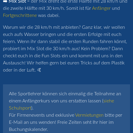
➡️ Mix Slot
= der Mix dreht die erste Hälfte mit 28 km/h und
die zweite Hälfte mit 30 km/h. Somit ist für
Anfänger
und
Fortgeschrittene
was dabei.
Warum wir die 28 km/h mit anbieten? Ganz klar, wir wollen
euch aufs Wasser bringen und die ersten Erfolge mit euch
feiern. Wenn ihr dann stabil die ersten Runden fahren könnt,
probiert im Mix Slot die 30 km/h aus! Kein Problem? Dann
checkt euch in die Fun Slots ein und kommt mit uns in den
Austausch! Wir helfen gern bei euren Tricks auf dem Plastik
oder in der Luft. 🤙
Alle Sportlehrer können sich einmalig die Teilnahme an
einem Anfängerkurs von uns erstatten lassen (
siehe
Schulsport
).
Für Firmenevents und exklusive
Vermietungen
bitte per
E-Mail an uns wenden! Freie Zeiten seht Ihr hier im
Buchungskalender.