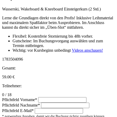
Wasserski, Wakeboard & Kneeboard Einsteigerkurs (2 Std.)
Lerne die Grundlagen direkt von den Profis! Inklusive Leihmaterial
und maximalem Spaßfaktor beim Ausprobieren. Im Anschluss
kannst du direkt sicher im „Üben-Slot“ mitfahren.
Flexibel: Kostenfreie Stornierung bis 48h vorher.
Gutscheine: Im Buchungsvorgang auswählen und zum
Termin mitbringen.
Wichtig: vor Kursbeginn unbedingt
Videos anschauen!
1783504096
Gesamt:
59.00
€
Teilnehmer:
0 / 18
Pflichtfeld
Vorname
*
Pflichtfeld
Nachname
*
Pflichtfeld
E-Mail
*
* notwendige Angaben, damit wir die Buchung richtig zuordnen können