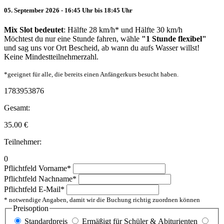
05. September 2026 - 16:45 Uhr bis 18:45 Uhr
Mix Slot bedeutet
: Hälfte 28 km/h* und Hälfte 30 km/h
Möchtest du nur eine Stunde fahren, wähle
"1 Stunde flexibel"
und sag uns vor Ort Bescheid, ab wann du aufs Wasser willst!
Keine Mindestteilnehmerzahl.
*geeignet für alle, die bereits einen Anfängerkurs besucht haben.
1783953876
Gesamt:
35.00
€
Teilnehmer:
0
Pflichtfeld
Vorname
*
Pflichtfeld
Nachname
*
Pflichtfeld
E-Mail
*
* notwendige Angaben, damit wir die Buchung richtig zuordnen können
Preisoption
Standardpreis
Ermäßigt für Schüler & Abiturienten