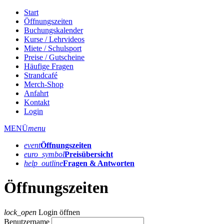
Start
Öffnungszeiten
Buchungskalender
Kurse / Lehrvideos
Miete / Schulsport
Preise / Gutscheine
Häufige Fragen
Strandcafé
Merch-Shop
Anfahrt
Kontakt
Login
MENÜ
menu
event
Öffnungs­zeiten
euro_symbol
Preis­übersicht
help_outline
Fragen & Antworten
Öffnungszeiten
lock_open
Login öffnen
Benutzername