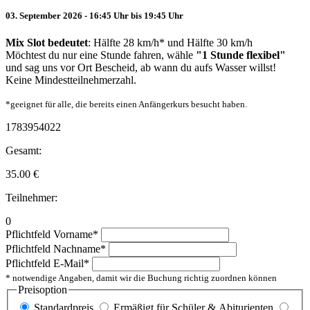
03. September 2026 - 16:45 Uhr bis 19:45 Uhr
Mix Slot bedeutet
: Hälfte 28 km/h* und Hälfte 30 km/h
Möchtest du nur eine Stunde fahren, wähle
"1 Stunde flexibel"
und sag uns vor Ort Bescheid, ab wann du aufs Wasser willst!
Keine Mindestteilnehmerzahl.
*geeignet für alle, die bereits einen Anfängerkurs besucht haben.
1783954022
Gesamt:
35.00
€
Teilnehmer:
0
Pflichtfeld
Vorname
*
Pflichtfeld
Nachname
*
Pflichtfeld
E-Mail
*
* notwendige Angaben, damit wir die Buchung richtig zuordnen können
Preisoption
Standardpreis
Ermäßigt für Schüler & Abiturienten