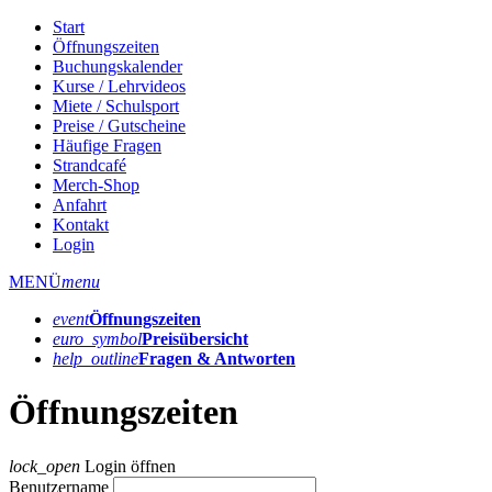
Start
Öffnungszeiten
Buchungskalender
Kurse / Lehrvideos
Miete / Schulsport
Preise / Gutscheine
Häufige Fragen
Strandcafé
Merch-Shop
Anfahrt
Kontakt
Login
MENÜ
menu
event
Öffnungs­zeiten
euro_symbol
Preis­übersicht
help_outline
Fragen & Antworten
Öffnungszeiten
lock_open
Login öffnen
Benutzername