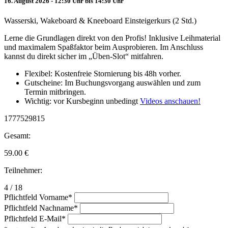
16. August 2026 - 12:30 Uhr bis 14:30 Uhr
Wasserski, Wakeboard & Kneeboard Einsteigerkurs (2 Std.)
Lerne die Grundlagen direkt von den Profis! Inklusive Leihmaterial
und maximalem Spaßfaktor beim Ausprobieren. Im Anschluss
kannst du direkt sicher im „Üben-Slot“ mitfahren.
Flexibel: Kostenfreie Stornierung bis 48h vorher.
Gutscheine: Im Buchungsvorgang auswählen und zum
Termin mitbringen.
Wichtig: vor Kursbeginn unbedingt
Videos anschauen!
1777529815
Gesamt:
59.00
€
Teilnehmer:
4 / 18
Pflichtfeld
Vorname
*
Pflichtfeld
Nachname
*
Pflichtfeld
E-Mail
*