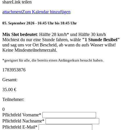
share
Link teilen
attachment
Zum Kalendar hinzufügen
05. September 2026 - 16:45 Uhr bis 18:45 Uhr
Mix Slot bedeutet
: Hälfte 28 km/h* und Hälfte 30 km/h
Möchtest du nur eine Stunde fahren, wähle
"1 Stunde flexibel"
und sag uns vor Ort Bescheid, ab wann du aufs Wasser willst!
Keine Mindestteilnehmerzahl.
*geeignet für alle, die bereits einen Anfängerkurs besucht haben.
1783953876
Gesamt:
35.00
€
Teilnehmer:
0
Pflichtfeld
Vorname
*
Pflichtfeld
Nachname
*
Pflichtfeld
E-Mail
*