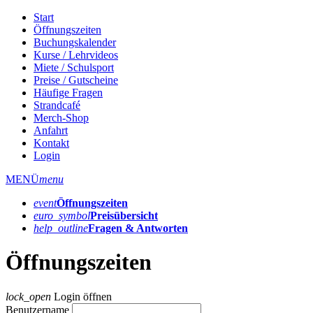
Start
Öffnungszeiten
Buchungskalender
Kurse / Lehrvideos
Miete / Schulsport
Preise / Gutscheine
Häufige Fragen
Strandcafé
Merch-Shop
Anfahrt
Kontakt
Login
MENÜ
menu
event
Öffnungs­zeiten
euro_symbol
Preis­übersicht
help_outline
Fragen & Antworten
Öffnungszeiten
lock_open
Login öffnen
Benutzername