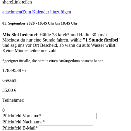
share
Link teilen
attachment
Zum Kalendar hinzufügen
05. September 2026 - 16:45 Uhr bis 18:45 Uhr
Mix Slot bedeutet
: Hälfte 28 km/h* und Hälfte 30 km/h
Möchtest du nur eine Stunde fahren, wähle
"1 Stunde flexibel"
und sag uns vor Ort Bescheid, ab wann du aufs Wasser willst!
Keine Mindestteilnehmerzahl.
*geeignet für alle, die bereits einen Anfängerkurs besucht haben.
1783953876
Gesamt:
35.00
€
Teilnehmer:
0
Pflichtfeld
Vorname
*
Pflichtfeld
Nachname
*
Pflichtfeld
E-Mail
*