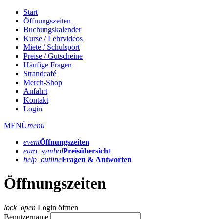
Start
Öffnungszeiten
Buchungskalender
Kurse / Lehrvideos
Miete / Schulsport
Preise / Gutscheine
Häufige Fragen
Strandcafé
Merch-Shop
Anfahrt
Kontakt
Login
MENÜ
menu
event
Öffnungs­zeiten
euro_symbol
Preis­übersicht
help_outline
Fragen & Antworten
Öffnungszeiten
lock_open
Login öffnen
Benutzername