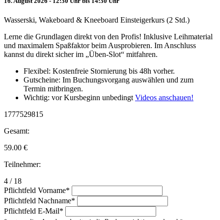
16. August 2026 - 12:30 Uhr bis 14:30 Uhr
Wasserski, Wakeboard & Kneeboard Einsteigerkurs (2 Std.)
Lerne die Grundlagen direkt von den Profis! Inklusive Leihmaterial
und maximalem Spaßfaktor beim Ausprobieren. Im Anschluss
kannst du direkt sicher im „Üben-Slot“ mitfahren.
Flexibel: Kostenfreie Stornierung bis 48h vorher.
Gutscheine: Im Buchungsvorgang auswählen und zum
Termin mitbringen.
Wichtig: vor Kursbeginn unbedingt
Videos anschauen!
1777529815
Gesamt:
59.00
€
Teilnehmer:
4 / 18
Pflichtfeld
Vorname
*
Pflichtfeld
Nachname
*
Pflichtfeld
E-Mail
*