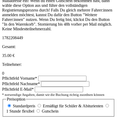
Mailadresse ein! Wenn du einen Gutschein bekommen hast, dann
wähle diese Option aus und führe den vollständigen
Registrierungsprozess durch! Falls Du gleich mehrere Fahrer:innen
anmelden möchtest, kannst Du dafür den Button "Weitere
Fahrer:innen" nutzen. Wenn Du fertig bist, klickst Du den Button
"In den Warenkorb". Stornierung bis 48h vorher per Mail möglich.
Keine Mindestteilnehmerzahl.
1782208449
Gesamt:
35.00
€
Teilnehmer:
0
Pflichtfeld
Vorname
*
Pflichtfeld
Nachname
*
Pflichtfeld
E-Mail
*
* notwendige Angaben, damit wir die Buchung richtig zuordnen können
Preisoption
Standardpreis
Ermäßigt für Schüler & Abiturienten
1 Stunde flexibel
Gutschein