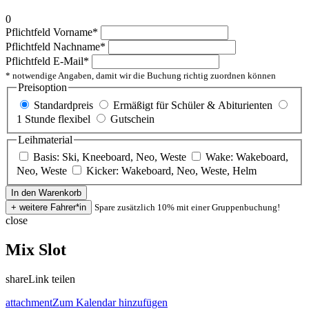
0
Pflichtfeld
Vorname
*
Pflichtfeld
Nachname
*
Pflichtfeld
E-Mail
*
* notwendige Angaben, damit wir die Buchung richtig zuordnen können
Preisoption
Standardpreis
Ermäßigt für Schüler & Abiturienten
1 Stunde flexibel
Gutschein
Leihmaterial
Basis: Ski, Kneeboard, Neo, Weste
Wake: Wakeboard,
Neo, Weste
Kicker: Wakeboard, Neo, Weste, Helm
Spare zusätzlich 10% mit einer Gruppenbuchung!
close
Mix Slot
share
Link teilen
attachment
Zum Kalendar hinzufügen