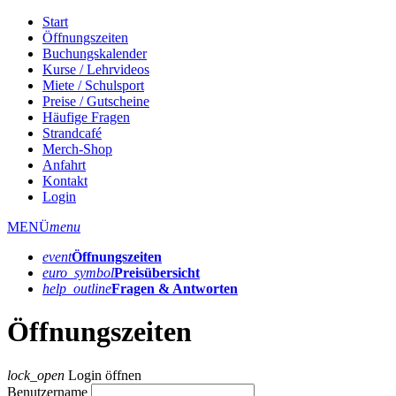
Start
Öffnungszeiten
Buchungskalender
Kurse / Lehrvideos
Miete / Schulsport
Preise / Gutscheine
Häufige Fragen
Strandcafé
Merch-Shop
Anfahrt
Kontakt
Login
MENÜ
menu
event
Öffnungs­zeiten
euro_symbol
Preis­übersicht
help_outline
Fragen & Antworten
Öffnungszeiten
lock_open
Login öffnen
Benutzername