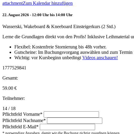
attachment
Zum Kalendar hinzufügen
22. August 2026 - 12:00 Uhr bis 14:00 Uhr
Wasserski, Wakeboard & Kneeboard Einsteigerkurs (2 Std.)
Lerne die Grundlagen direkt von den Profis! Inklusive Leihmaterial
Flexibel: Kostenfreie Stornierung bis 48h vorher.
Gutscheine: Im Buchungsvorgang auswählen und zum Termin 
Wichtig: vor Kursbeginn unbedingt
Videos anschauen!
1777529841
Gesamt:
59.00
€
Teilnehmer:
14 / 18
Pflichtfeld
Vorname
*
Pflichtfeld
Nachname
*
Pflichtfeld
E-Mail
*
* notwendige Angaben, damit wir die Buchung richtig zuordnen können