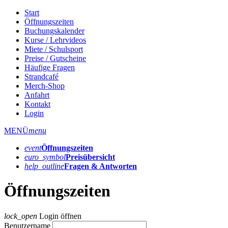
Start
Öffnungszeiten
Buchungskalender
Kurse / Lehrvideos
Miete / Schulsport
Preise / Gutscheine
Häufige Fragen
Strandcafé
Merch-Shop
Anfahrt
Kontakt
Login
MENÜ
menu
event
Öffnungs­zeiten
euro_symbol
Preis­übersicht
help_outline
Fragen & Antworten
Öffnungszeiten
lock_open
Login öffnen
Benutzername